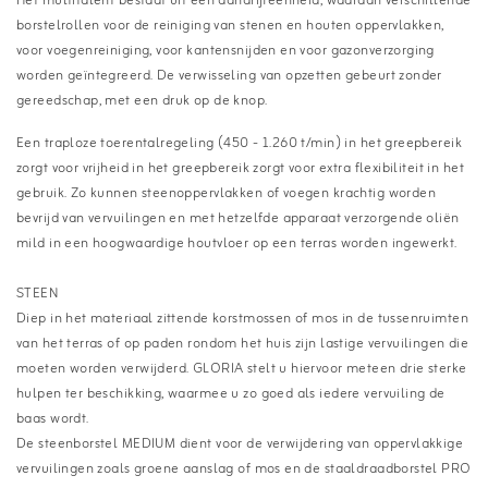
Het multitalent bestaat uit een aandrijfeenheid, waaraan verschillende
borstelrollen voor de reiniging van stenen en houten oppervlakken,
voor voegenreiniging, voor kantensnijden en voor gazonverzorging
worden geïntegreerd. De verwisseling van opzetten gebeurt zonder
gereedschap, met een druk op de knop.
Een traploze toerentalregeling (450 - 1.260 t/min) in het greepbereik
zorgt voor vrijheid in het greepbereik zorgt voor extra flexibiliteit in het
gebruik. Zo kunnen steenoppervlakken of voegen krachtig worden
bevrijd van vervuilingen en met hetzelfde apparaat verzorgende oliën
mild in een hoogwaardige houtvloer op een terras worden ingewerkt.
STEEN
Diep in het materiaal zittende korstmossen of mos in de tussenruimten
van het terras of op paden rondom het huis zijn lastige vervuilingen die
moeten worden verwijderd. GLORIA stelt u hiervoor meteen drie sterke
hulpen ter beschikking, waarmee u zo goed als iedere vervuiling de
baas wordt.
De steenborstel MEDIUM dient voor de verwijdering van oppervlakkige
vervuilingen zoals groene aanslag of mos en de staaldraadborstel PRO