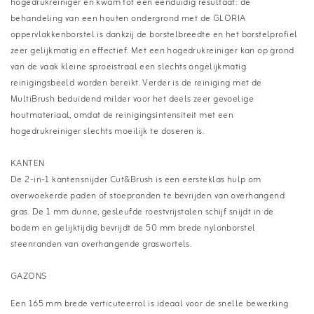
hogedrukreiniger en kwam tot een eenduidig resultaat: de
behandeling van een houten ondergrond met de GLORIA
oppervlakkenborstel is dankzij de borstelbreedte en het borstelprofiel
zeer gelijkmatig en effectief. Met een hogedrukreiniger kan op grond
van de vaak kleine sproeistraal een slechts ongelijkmatig
reinigingsbeeld worden bereikt. Verder is de reiniging met de
MultiBrush beduidend milder voor het deels zeer gevoelige
houtmateriaal, omdat de reinigingsintensiteit met een
hogedrukreiniger slechts moeilijk te doseren is.
KANTEN
De 2-in-1 kantensnijder Cut&Brush is een eersteklas hulp om
overwoekerde paden of stoepranden te bevrijden van overhangend
gras. De 1 mm dunne, gesleufde roestvrijstalen schijf snijdt in de
bodem en gelijktijdig bevrijdt de 50 mm brede nylonborstel
steenranden van overhangende graswortels.
GAZONS
Een 165 mm brede verticuteerrol is ideaal voor de snelle bewerking