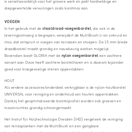
is verantwoordelijk voor het grovere werk en pakt hardnekkige en
diepgewortelde vervuilingen zoals korstmos aan.
VOEGEN
In het gebruik met de
staaldraad-voegenborstel
, die ook in de
leveringsomvang is begrepen, verwijdert de MultiBrush li-on onkruid en
mos, dat ontspruit in voegen van terrassen en stoepen. De 15 mm brede
draadborstel maakt grondig en nauwkeurig werken mogelijk.
Bovendien biedt GLORIA met de
nylon voegenborstel
een zachtere
variant aan. Deze heeft zachtere borstelharen en is daarom bijzonder
goed voor krasgevoelige stenen oppervlakken.
HOUT
Als verdere accessoires/onderdeel verkrijgbaar is de nylon-houtborstel
UNIVERSAL voor reiniging en onderhoud van houten oppervlakken.
Dankzij het geoptimaliseerde borstelprofiel worden ook groeven en
tussenruimtes grondig schoongemaakt.
Het Insitut für Holztechnologie Dresden (IHD) vergeleek de reiniging
van terrasplanken met de MultiBrush en een gangbare