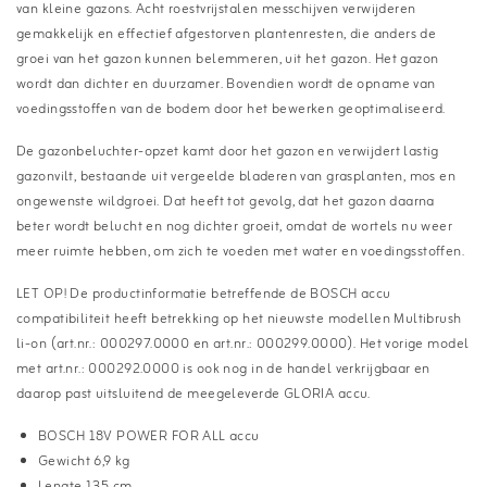
van kleine gazons. Acht roestvrijstalen messchijven verwijderen
gemakkelijk en effectief afgestorven plantenresten, die anders de
groei van het gazon kunnen belemmeren, uit het gazon. Het gazon
wordt dan dichter en duurzamer. Bovendien wordt de opname van
voedingsstoffen van de bodem door het bewerken geoptimaliseerd.
De gazonbeluchter-opzet kamt door het gazon en verwijdert lastig
gazonvilt, bestaande uit vergeelde bladeren van grasplanten, mos en
ongewenste wildgroei. Dat heeft tot gevolg, dat het gazon daarna
beter wordt belucht en nog dichter groeit, omdat de wortels nu weer
meer ruimte hebben, om zich te voeden met water en voedingsstoffen.
LET OP! De productinformatie betreffende de BOSCH accu
compatibiliteit heeft betrekking op het nieuwste modellen Multibrush
li-on (art.nr.: 000297.0000 en art.nr.: 000299.0000). Het vorige model
met art.nr.: 000292.0000 is ook nog in de handel verkrijgbaar en
daarop past uitsluitend de meegeleverde GLORIA accu.
BOSCH 18V POWER FOR ALL accu
Gewicht 6,9 kg
Lengte 135 cm