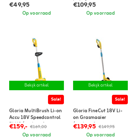
lader)
€49,95
€109,95
Op voorraad
Op voorraad
Bekijk artikel
Bekijk artikel
Sale!
Sale!
Gloria MultiBrush Li-on
Gloria FineCut 18V Li-
Accu 18V Speedcontrol
on Grasmaaier
PLUS (exclusief accu en
(exclusief accu en
€159,-
€139,95
€169,00
€149,95
lader)
lader)
Op voorraad
Op voorraad