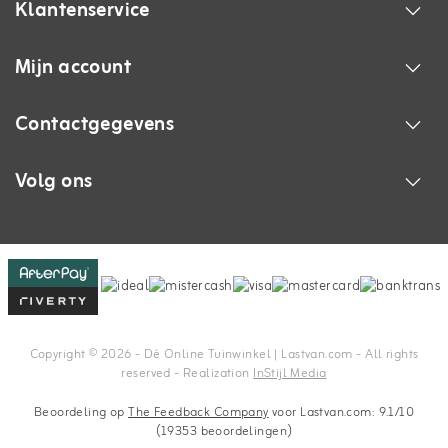
Klantenservice
Mijn account
Contactgegevens
Volg ons
Copyright © 2026 - Dé Online Tuinwinkel | Lastvan.com‎ - All rights
reserved - Realization
InStijl Media
Beoordeling op
The Feedback Company
voor Lastvan.com: 9.1/10
(19353 beoordelingen)