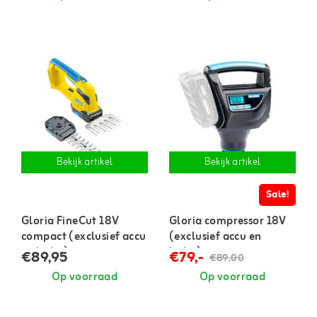
Bekijk artikel
Bekijk artikel
Sale!
Gloria FineCut 18V
Gloria compressor 18V
compact (exclusief accu
(exclusief accu en
en lader)
lader)
€89,95
€79,-
€89,00
Op voorraad
Op voorraad