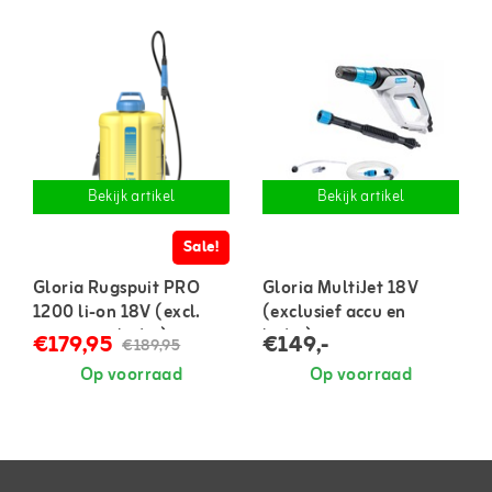
Bekijk artikel
Bekijk artikel
Sale!
Gloria Rugspuit PRO
Gloria MultiJet 18V
1200 li-on 18V (excl.
(exclusief accu en
accu en oplader)
lader)
€179,95
€149,-
€189,95
Op voorraad
Op voorraad