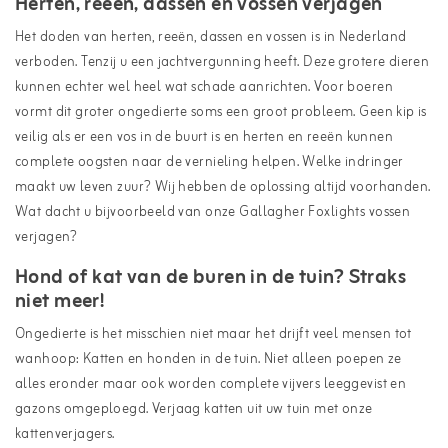
Herten, reeën, dassen en vossen verjagen
Het doden van herten, reeën, dassen en vossen is in Nederland
verboden. Tenzij u een jachtvergunning heeft. Deze grotere dieren
kunnen echter wel heel wat schade aanrichten. Voor boeren
vormt dit groter ongedierte soms een groot probleem. Geen kip is
veilig als er een vos in de buurt is en herten en reeën kunnen
complete oogsten naar de vernieling helpen. Welke indringer
maakt uw leven zuur? Wij hebben de oplossing altijd voorhanden.
Wat dacht u bijvoorbeeld van onze
Gallagher Foxlights vossen
verjagen
?
Hond of kat van de buren in de tuin? Straks
niet meer!
Ongedierte is het misschien niet maar het drijft veel mensen tot
wanhoop: Katten en honden in de tuin. Niet alleen poepen ze
alles eronder maar ook worden complete vijvers leeggevist en
gazons omgeploegd. Verjaag katten uit uw tuin met onze
kattenverjagers
.