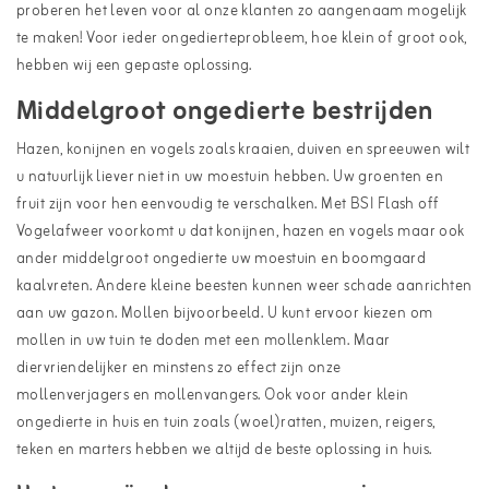
proberen het leven voor al onze klanten zo aangenaam mogelijk
te maken! Voor ieder ongedierteprobleem, hoe klein of groot ook,
hebben wij een gepaste oplossing.
Middelgroot ongedierte bestrijden
Hazen, konijnen en vogels zoals kraaien, duiven en spreeuwen wilt
u natuurlijk liever niet in uw moestuin hebben. Uw groenten en
fruit zijn voor hen eenvoudig te verschalken. Met
BSI Flash off
Vogelafweer
voorkomt u dat konijnen, hazen en vogels maar ook
ander middelgroot ongedierte uw moestuin en boomgaard
kaalvreten. Andere kleine beesten kunnen weer schade aanrichten
aan uw gazon. Mollen bijvoorbeeld. U kunt ervoor kiezen om
mollen in uw tuin te doden met een mollenklem. Maar
diervriendelijker en minstens zo effect zijn onze
mollenverjagers
en
mollenvangers
. Ook voor ander klein
ongedierte in huis en tuin zoals (woel)ratten, muizen, reigers,
teken en marters hebben we altijd de beste oplossing in huis.