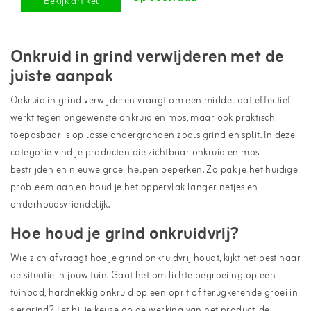
Bekijk artikel
Onkruid in grind verwijderen met de
juiste aanpak
Onkruid in grind verwijderen vraagt om een middel dat effectief
werkt tegen ongewenste
onkruid en mos
, maar ook praktisch
toepasbaar is op losse ondergronden zoals grind en split. In deze
categorie vind je producten die zichtbaar onkruid en mos
bestrijden en nieuwe groei helpen beperken. Zo pak je het huidige
probleem aan en houd je het oppervlak langer netjes en
onderhoudsvriendelijk.
Hoe houd je grind onkruidvrij?
Wie zich afvraagt hoe je grind onkruidvrij houdt, kijkt het best naar
de situatie in jouw tuin. Gaat het om lichte begroeiing op een
tuinpad, hardnekkig onkruid op een oprit of terugkerende groei in
siergrind? Let bij je keuze op de werking van het product, de