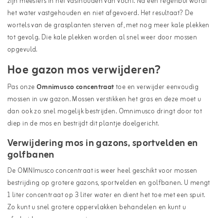
zijn meesters in het vasthouden van vocht. Na een regenbui wordt
het water vastgehouden en niet afgevoerd. Het resultaat? De
wortels van de grasplanten sterven af, met nog meer kale plekken
tot gevolg. Die kale plekken worden al snel weer door mossen
opgevuld.
Hoe gazon mos verwijderen?
Pas onze
Omnimusco concentraat
toe en verwijder eenvoudig
mossen in uw gazon. Mossen verstikken het gras en deze moet u
dan ook zo snel mogelijk bestrijden. Omnimusco dringt door tot
diep in de mos en bestrijdt dit plantje doelgericht.
Verwijdering mos in gazons, sportvelden en
golfbanen
De OMNImusco concentraat is weer heel geschikt voor mossen
bestrijding op grotere gazons, sportvelden en golfbanen. U mengt
1 liter concentraat op 3 liter water en dient het toe met een spuit.
Zo kunt u snel grotere oppervlakken behandelen en kunt u