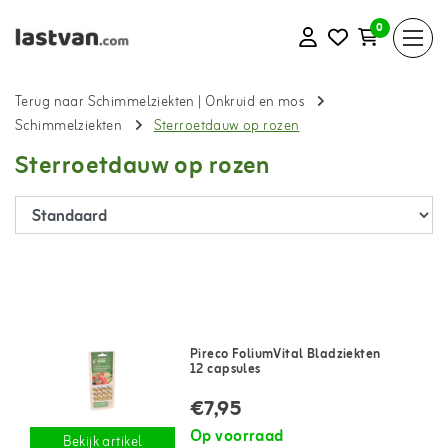
0
Terug naar Schimmelziekten
|
Onkruid en mos
Schimmelziekten
Sterroetdauw op rozen
Sterroetdauw op rozen
Pireco FoliumVital Bladziekten
12 capsules
€7,95
Op voorraad
Bekijk artikel