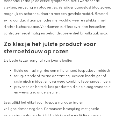
Behandel zodra je de eerste symptomen ziet: zwarte ronde
vlekken, vergeling en bladverlies. Verwijder aangetast blad zoveel
mogelijk en behandel daarna met een geschikt middel. Besteed
extra aandacht aan periodes met vochtig weer en plekken met
slechte luchtcirculatie. Voorkomen is effectiever dan herstellen;
controleer regelmatig en behandel preventief bij uitbraakrisico.
Zo kies je het juiste product voor
sterroetdauw op rozen
De beste keuze hangt af van jouw situatie:
lichte aantasting: kies een mild en snel toepasbaar middel;
terugkerende of zware aantasting: kies een krachtiger of
systemisch middel en overweeg combinatiebehandelingen;
preventie en herstel: kies producten die de bladgezondheid
en weerstand ondersteunen.
Lees altijd het etiket voor toepassing, dosering en
veiligheidsmaatregelen. Combineer bestrijding met goede
verzorging: voldoende licht, luchtcirculatie en tijdig snoeien