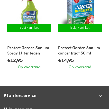
Bekijk artikel
Bekijk artikel
Protect Garden Sanium
Protect Garden Sanium
Spray 1 liter tegen
concentraat 50 ml
bladinsecten
tegen bladinsecten
€12,95
€14,95
Op voorraad
Op voorraad
Klantenservice