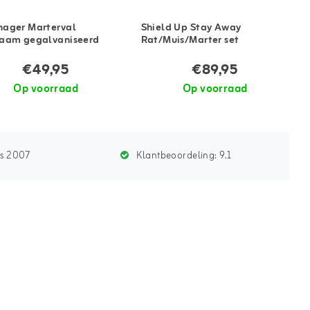
ager Marterval
Shield Up Stay Away
aam gegalvaniseerd
Rat/Muis/Marter set
€49,95
€89,95
Op voorraad
Op voorraad
ds 2007
Klantbeoordeling:
9.1