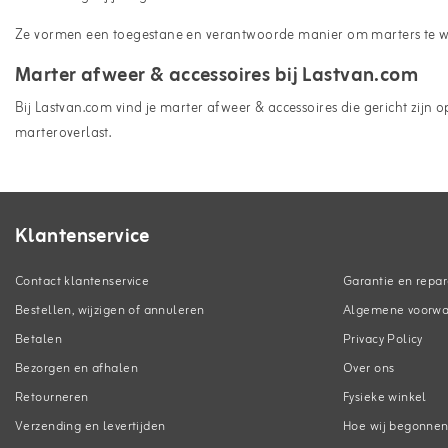
Ze vormen een toegestane en verantwoorde manier om marters te w
Marter afweer & accessoires bij Lastvan.com
Bij Lastvan.com vind je marter afweer & accessoires die gericht zij
marteroverlast.
Klantenservice
Contact klantenservice
Garantie en repar
Bestellen, wijzigen of annuleren
Algemene voorw
Betalen
Privacy Policy
Bezorgen en afhalen
Over ons
Retourneren
Fysieke winkel
Verzending en levertijden
Hoe wij begonne