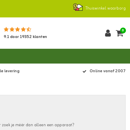
Thuiswinkel waarborg
0
9.1
door
19352
klanten
le levering
Online vanaf 2007
r zoek je méér dan alleen een apparaat?