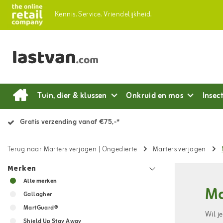
Kennis.
Service.
Vriendelijkheid.
Tuin, dier & klussen
Onkruid en mos
Insec
Gratis verzending vanaf €75,-*
Terug naar Marters verjagen
|
Ongedierte
Marters verjagen
Merken
Alle merken
Ma
Gallagher
MartGuard®
Wil j
Shield Up Stay Away