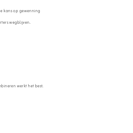
t de kans op gewenning
ters wegblijven.
g
mbineren werkt het best.