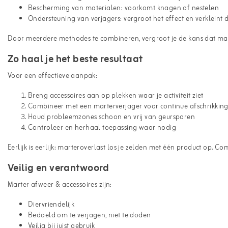
Bescherming van materialen: voorkomt knagen of nestelen
Ondersteuning van verjagers: vergroot het effect en verklein
Door meerdere methodes te combineren, vergroot je de kans dat mar
Zo haal je het beste resultaat
Voor een effectieve aanpak:
Breng accessoires aan op plekken waar je activiteit ziet
Combineer met een marterverjager voor continue afschrikkin
Houd probleemzones schoon en vrij van geursporen
Controleer en herhaal toepassing waar nodig
Eerlijk is eerlijk: marteroverlast los je zelden met één product op. Co
Veilig en verantwoord
Marter afweer & accessoires zijn:
Diervriendelijk
Bedoeld om te verjagen, niet te doden
Veilig bij juist gebruik