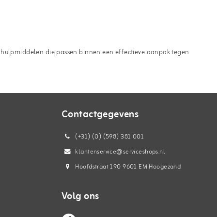
aar hulpmiddelen die passen binnen een effectieve aanpak tegen
Contactgegevens
(+31) (0) (598) 381 001
klantenservice@serviceshops.nl
Hoofdstraat 190 9601 EM Hoogezand
Volg ons