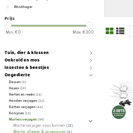
Windhager
Prijs
Min: €
0
Max: €
300
Tuin, dier & klussen
Onkruid en mos
Insecten & beestjes
Ongedierte
Dassen
(4)
Hazen
(19)
Herten en reeën
(16)
Honden verjagen
(21)
Katten verjagen
(46)
Konijnen
(13)
Marters verjagen
(54)
Marterverjager voor binnen
(13)
Marter afweer & accessoires
(6)