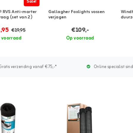
Sale!
 RVS Anti-marter
Gallagher Foxlights vossen
Windh
raag (set van 2)
verjagen
duurz
,95
€109,-
€19,95
 voorraad
Op voorraad
ratis verzending vanaf €75,-*
Online specialist sin