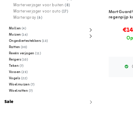
Marterverjager voor buiten
(8)
Marterverjager voor auto
MartGuard®
(17)
regenpijp k
Marterspray
(6)
€14
Mollen
(4)
Muizen
(16)
Op
Ongediertestekkers
(13)
Ratten
(30)
Reeën verjagen
(11)
Reigers
(10)
Teken
G
(7)
Vossen
(23)
Vogels
(22)
Woelmuizen
(7)
Woelratten
(7)
Sale