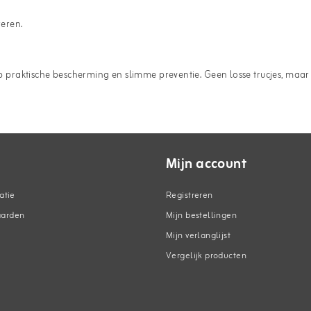
eren.
n op praktische bescherming en slimme preventie. Geen losse trucjes, m
Mijn account
atie
Registreren
aarden
Mijn bestellingen
Mijn verlanglijst
Vergelijk producten
n