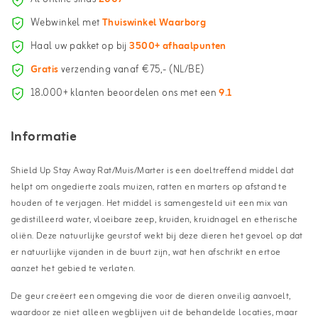
Webwinkel met
Thuiswinkel Waarborg
Haal uw pakket op bij
3500+ afhaalpunten
Gratis
verzending vanaf €75,- (NL/BE)
18.000+ klanten beoordelen ons met een
9.1
Informatie
Shield Up Stay Away Rat/Muis/Marter is een doeltreffend middel dat
helpt om ongedierte zoals muizen, ratten en marters op afstand te
houden of te verjagen. Het middel is samengesteld uit een mix van
gedistilleerd water, vloeibare zeep, kruiden, kruidnagel en etherische
oliën. Deze natuurlijke geurstof wekt bij deze dieren het gevoel op dat
er natuurlijke vijanden in de buurt zijn, wat hen afschrikt en ertoe
aanzet het gebied te verlaten.
De geur creëert een omgeving die voor de dieren onveilig aanvoelt,
waardoor ze niet alleen wegblijven uit de behandelde locaties, maar