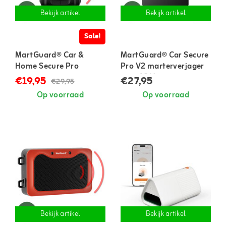
Bekijk artikel
Bekijk artikel
Sale!
MartGuard® Car &
MartGuard® Car Secure
Home Secure Pro
Pro V2 marterverjager
marterverjager voor in
auto 12 V
€19,95
€27,95
€29,95
auto en huis
Op voorraad
Op voorraad
Bekijk artikel
Bekijk artikel