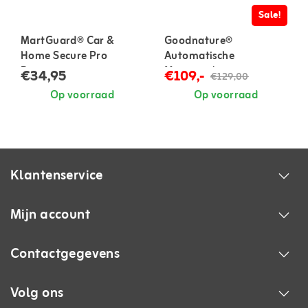
Sale!
MartGuard® Car &
Goodnature®
Home Secure Pro
Automatische
Battery marterverjager
Muizenval
€34,95
€109,-
€129,00
voor in auto en huis
Op voorraad
Op voorraad
Klantenservice
Mijn account
Contactgegevens
Volg ons