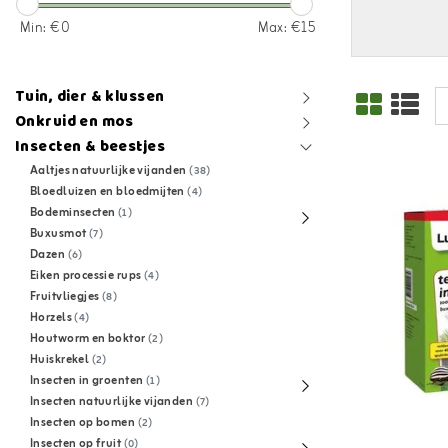
Min: €
0
Max: €
15
Tuin, dier & klussen
Onkruid en mos
Insecten & beestjes
Aaltjes natuurlijke vijanden
(38)
Bloedluizen en bloedmijten
(4)
Bodeminsecten
(1)
Buxusmot
(7)
Dazen
(6)
Eiken processie rups
(4)
Fruitvliegjes
(8)
Horzels
(4)
Houtworm en boktor
(2)
Huiskrekel
(2)
Insecten in groenten
(1)
Insecten natuurlijke vijanden
(7)
Insecten op bomen
(2)
Insecten op fruit
(0)