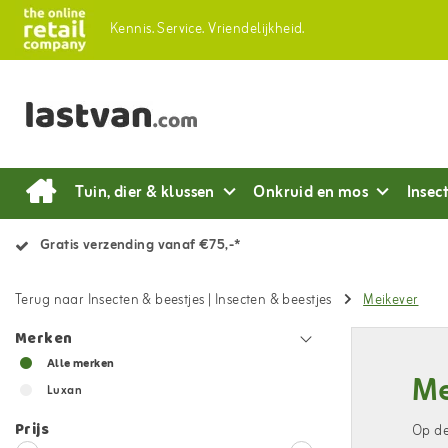
Kennis.
Service.
Vriendelijkheid.
Tuin, dier & klussen
Onkruid en mos
Insec
Gratis verzending vanaf €75,-*
Terug naar Insecten & beestjes
|
Insecten & beestjes
Meikever
Merken
Alle merken
Me
Luxan
Prijs
Op de