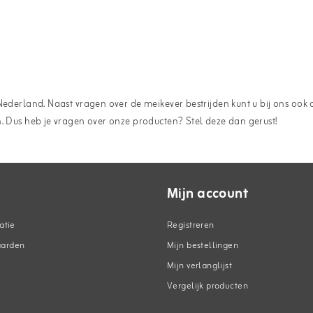
Nederland. Naast vragen over de meikever bestrijden kunt u bij ons ook a
n. Dus heb je vragen over onze producten? Stel deze dan gerust!
Mijn account
atie
Registreren
aarden
Mijn bestellingen
Mijn verlanglijst
Vergelijk producten