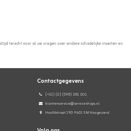
ltijd terecht voor al uw vragen over andere schadelijke insecten en
Contactgegevens
(+31) (0) (598) 381 001
klantenservice@serviceshops.nl
Hoofdstraat 190 9601 EM Hoogezand
Volg ons