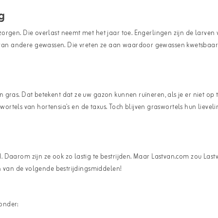
g
orgen. Die overlast neemt met het jaar toe. Engerlingen zijn de larven
van andere gewassen. Die vreten ze aan waardoor gewassen kwetsbaar
gras. Dat betekent dat ze uw gazon kunnen ruïneren, als je er niet op t
de wortels van hortensia's en de taxus. Toch blijven graswortels hun lie
Daarom zijn ze ook zo lastig te bestrijden. Maar Lastvan.com zou Lastv
én van de volgende bestrijdingsmiddelen!
onder: