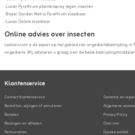
-Luxan Pyrethrum plantenspray tegen insecten
-Bayer Garden Natria Pyrethrum vloeibaar
-Luxan Delete vloeibaar
Online advies over insecten
Lastvan.com is dé expert op het gebied van ongediertebestrijding in 
ongedierte. Wij adviseren u graag over de beste bestrijdingsmiddele
Klantenservice
Contact klantenservice
Garantie en repar
Bestellen, wijzigen of annuleren
Algemene voorw
Betalen
Privacy Policy
Bezorgen en afhalen
Over ons
Retourneren
Fysieke winkel