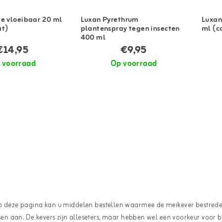
e vloeibaar 20 ml
Luxan Pyrethrum
Luxan
at)
plantenspray tegen insecten
ml (c
400 ml
€14,95
€9,95
 voorraad
Op voorraad
den. Op deze pagina kan u middelen bestellen waarmee de meikever bestre
 aan. De kevers zijn alleseters, maar hebben wel een voorkeur voor be