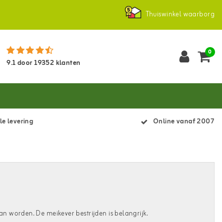
Thuiswinkel waarborg
0
9.1
door
19352
klanten
le levering
Online vanaf 2007
 worden. De meikever bestrijden is belangrijk.