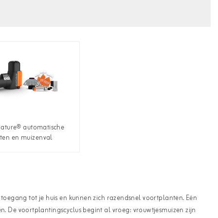
ature® automatische
tten en muizenval
oegang tot je huis en kunnen zich razendsnel voortplanten. Eén
 De voortplantingscyclus begint al vroeg: vrouwtjesmuizen zijn