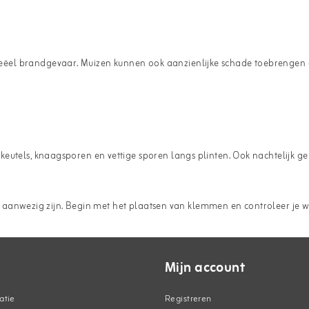
el brandgevaar. Muizen kunnen ook aanzienlijke schade toebrengen aan
tels, knaagsporen en vettige sporen langs plinten. Ook nachtelijk gerit
 meer aanwezig zijn. Begin met het plaatsen van klemmen en controleer j
Mijn account
atie
Registreren