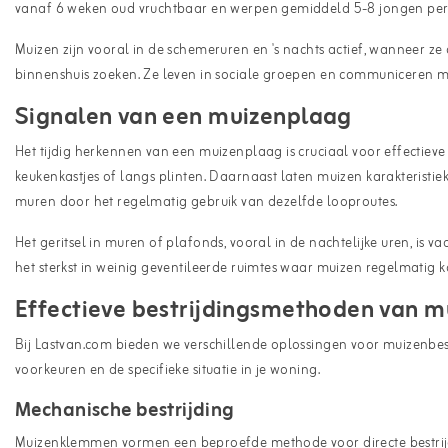
vanaf 6 weken oud vruchtbaar en werpen gemiddeld 5-8 jongen per ne
Muizen zijn vooral in de schemeruren en 's nachts actief, wanneer z
binnenshuis zoeken. Ze leven in sociale groepen en communiceren me
Signalen van een muizenplaag
Het tijdig herkennen van een muizenplaag is cruciaal voor effectieve 
keukenkastjes of langs plinten. Daarnaast laten muizen karakteristi
muren door het regelmatig gebruik van dezelfde looproutes.
Het geritsel in muren of plafonds, vooral in de nachtelijke uren, i
het sterkst in weinig geventileerde ruimtes waar muizen regelmatig 
Effectieve bestrijdingsmethoden van m
Bij Lastvan.com bieden we verschillende oplossingen voor muizenbes
voorkeuren en de specifieke situatie in je woning.
Mechanische bestrijding
Muizenklemmen
vormen een beproefde methode voor directe bestrijdi