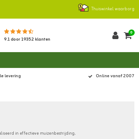
Thuiswinkel waarborg
0
9.1
door
19352
klanten
le levering
Online vanaf 2007
iseerd in effectieve muizenbestrijding.