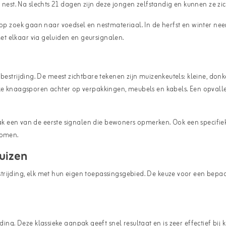
st. Na slechts 21 dagen zijn deze jongen zelfstandig en kunnen ze zi
e op zoek gaan naar voedsel en nestmateriaal. In de herfst en winter n
t elkaar via geluiden en geursignalen.
bestrijding. De meest zichtbare tekenen zijn muizenkeutels: kleine, donk
eke knaagsporen achter op verpakkingen, meubels en kabels. Een opvalle
s vaak een van de eerste signalen die bewoners opmerken. Ook een speci
komen.
uizen
trijding, elk met hun eigen toepassingsgebied. De keuze voor een bepaa
ng. Deze klassieke aanpak geeft snel resultaat en is zeer effectief bij