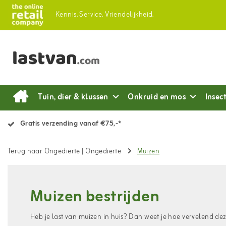
Kennis.
Service.
Vriendelijkheid.
Tuin, dier & klussen
Onkruid en mos
Insec
Gratis verzending vanaf €75,-*
Terug naar Ongedierte
|
Ongedierte
Muizen
Muizen bestrijden
Heb je last van muizen in huis? Dan weet je hoe vervelend dez