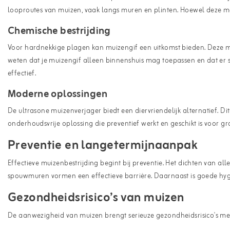
looproutes van muizen, vaak langs muren en plinten. Hoewel deze method
Chemische bestrijding
Voor hardnekkige plagen kan muizengif een uitkomst bieden. Deze met
weten dat je muizengif alleen binnenshuis mag toepassen en dat er sp
effectief.
Moderne oplossingen
De
ultrasone muizenverjager
biedt een diervriendelijk alternatief. 
onderhoudsvrije oplossing die preventief werkt en geschikt is voor gr
Preventie en langetermijnaanpak
Effectieve
muizenbestrijding
begint bij preventie. Het dichten van al
spouwmuren vormen een effectieve barrière. Daarnaast is goede hyg
Gezondheidsrisico’s van muizen
De aanwezigheid van muizen brengt serieuze gezondheidsrisico's met