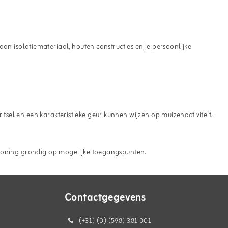
 isolatiemateriaal, houten constructies en je persoonlijke
sel en een karakteristieke geur kunnen wijzen op muizenactiviteit.
e woning grondig op mogelijke toegangspunten.
Contactgegevens
(+31) (0) (598) 381 001