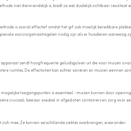
e niet diervriendelijk is, biedt ze wel duidelijk zichtbaar resultaat en
hode is vooral effectief omdat het gif ook moeilijk bereikbare plekken
eciale voorzorgsmaatregelen nodig zijn als er huisdieren aanwezig zijn
Dit apparaat zendt hoogfrequente geluidsgolven uit die voor muizen on
otere ruimtes. De effectiviteit kan echter variëren en muizen wennen so
le mogelijke toegangspunten is essentieel - muizen kunnen door opening
iëne cruciaal: bewaar voedsel in afgesloten containers en zorg voor 
 zich mee. Ze kunnen verschillende ziektes overbrengen, waaronder: