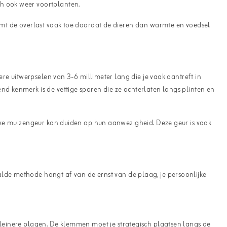
ch ook weer voortplanten.
eemt de overlast vaak toe doordat de dieren dan warmte en voedsel
ere uitwerpselen van 3-6 millimeter lang die je vaak aantreft in
nd kenmerk is de vettige sporen die ze achterlaten langs plinten en
fieke muizengeur kan duiden op hun aanwezigheid. Deze geur is vaak
lde methode hangt af van de ernst van de plaag, je persoonlijke
 kleinere plagen. De klemmen moet je strategisch plaatsen langs de