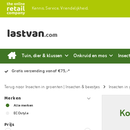
Kennis.
Service.
Vriendelijkheid.
Tuin, dier & klussen
Onkruid en mos
Insec
Gratis verzending vanaf €75,-*
Terug naar Insecten in groenten
|
Insecten & beestjes
Insecten in
Merken
Alle merken
Ko
ECOstyle
Prijs