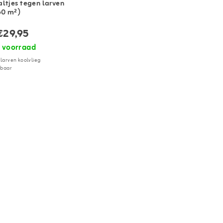
ltjes tegen larven
60 m²)
€29,95
 voorraad
 larven koolvlieg
rbaar