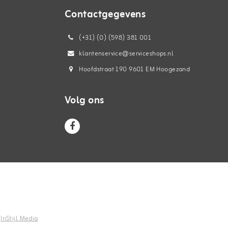
Contactgegevens
(+31) (0) (598) 381 001
klantenservice@serviceshops.nl
Hoofdstraat 190 9601 EM Hoogezand
Volg ons
n
InStijl Media