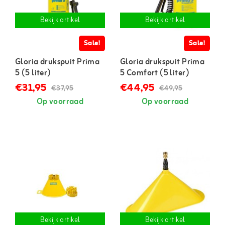
Bekijk artikel
Bekijk artikel
Sale!
Sale!
Gloria drukspuit Prima
Gloria drukspuit Prima
5 (5 liter)
5 Comfort (5 liter)
€31,95
€44,95
€37,95
€49,95
Op voorraad
Op voorraad
Bekijk artikel
Bekijk artikel