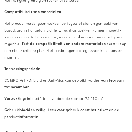
Het mengsel grondig omroeren of schudden.
Compatibiliteit van materialen
Het product maakt geen vlekken op tegels of stenen gemaakt van
basalt, graniet of beton. Lichte, witachtige plekken kunnen mogelĳk
voorkomen na de behandeling, maar verdwĳnen snel na de volgende
regenbui.
Test de compatibiliteit van andere materialen
eerst uit op
een niet-zichtbare plek. Niet aanbrengen op tegels van kunsthars en
marmer.
Toepassingsperiode
COMPO Anti-Onkruid en Anti-Mos kan gebruikt worden
van februari
tot november
.
Verpakking:
Inhoud 1 liter, voldoende voor ca. 75-110 m2
Gebruik biociden veilig. Lees vóór gebruik eerst het etiket en de
productinformatie.