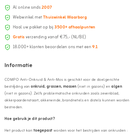
Al online sinds
2007
Webwinkel met
Thuiswinkel Waarborg
Haal uw pakket op bij
3500+ afhaalpunten
Gratis
verzending vanaf €75,- (NL/BE)
18.000+ klanten beoordelen ons met een
9.1
Informatie
COMPO Anti-Onkruid & Anti-Mos is geschikt voor de doelgerichte
bestrĳding van
onkruid, grassen, mossen
(niet in gazons) en
algen
(niet in gazons). Zelfs problematische onkruiden zoals zevenblad,
akkerpaardenstaart, akkerwinde, brandnetels en distels kunnen worden
bestreden.
Hoe gebruik je dit product?
Het product kan
toegepast
worden voor het bestrijden van onkruiden :