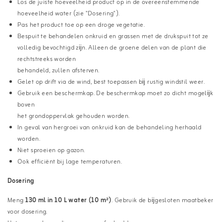
Los de juiste hoeveelheid product op in de overeenstemmende
hoeveelheid water (zie "Dosering").
Pas het product toe op een droge vegetatie.
Bespuit te behandelen onkruid en grassen met de drukspuit tot ze
volledig bevochtigd zĳn. Alleen de groene delen van de plant die
rechtstreeks worden
behandeld, zullen afsterven.
Gelet op drift via de wind, best toepassen bĳ rustig windstil weer.
Gebruik een beschermkap. De beschermkap moet zo dicht mogelĳk
boven
het grondoppervlak gehouden worden.
In geval van hergroei van onkruid kan de behandeling herhaald
worden.
Niet sproeien op gazon.
Ook efficiënt bij lage temperaturen.
Dosering
Meng
130 ml in 10 L water (10 m²)
. Gebruik de bĳgesloten maatbeker
voor dosering.