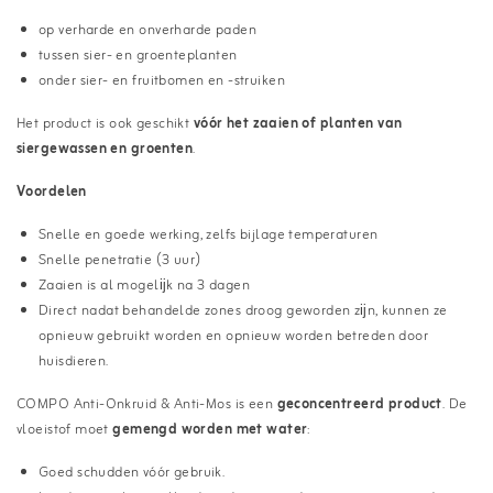
op verharde en onverharde paden
tussen sier- en groenteplanten
onder sier- en fruitbomen en -struiken
Het product is ook geschikt
vóór het zaaien of planten van
siergewassen en groenten
.
Voordelen
Snelle en goede werking, zelfs bijlage temperaturen
Snelle penetratie (3 uur)
Zaaien is al mogelĳk na 3 dagen
Direct nadat behandelde zones droog geworden zĳn, kunnen ze
opnieuw gebruikt worden en opnieuw worden betreden door
huisdieren.
COMPO Anti-Onkruid & Anti-Mos is een
geconcentreerd product
. De
vloeistof moet
gemengd worden met water
:
Goed schudden vóór gebruik.