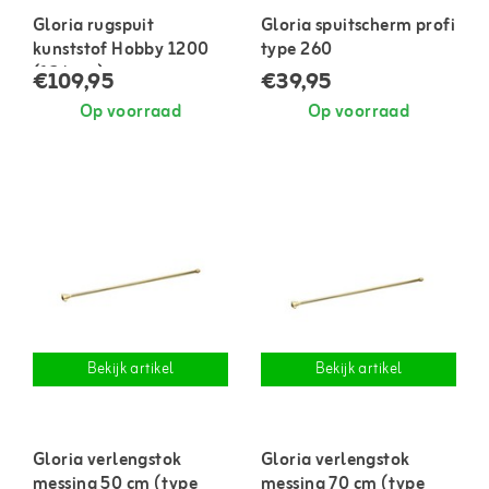
Gloria rugspuit
Gloria spuitscherm profi
kunststof Hobby 1200
type 260
(12 liter)
€109,95
€39,95
Op voorraad
Op voorraad
Bekijk artikel
Bekijk artikel
Gloria verlengstok
Gloria verlengstok
messing 50 cm (type
messing 70 cm (type