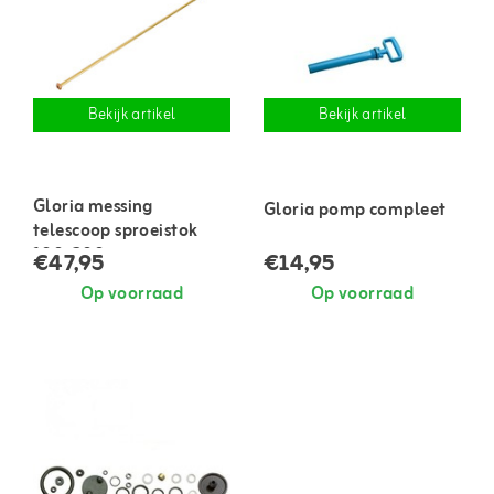
Bekijk artikel
Bekijk artikel
Gloria messing
Gloria pomp compleet
telescoop sproeistok
100-200 cm
€47,95
€14,95
Op voorraad
Op voorraad