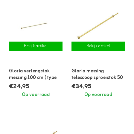
Bekijk artikel
Bekijk artikel
Gloria verlengstok
Gloria messing
messing 100 cm (type
telescoop sproeistok 50
110)
- 100 cm
€24,95
€34,95
Op voorraad
Op voorraad