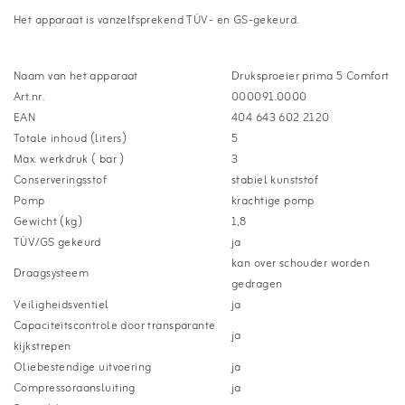
Het apparaat is vanzelfsprekend TÜV- en GS-gekeurd.
Naam van het apparaat
Druksproeier prima 5 Comfort
Art.nr.
000091.0000
EAN
404 643 602 2120
Totale inhoud (liters)
5
Max. werkdruk ( bar )
3
Conserveringsstof
stabiel kunststof
Pomp
krachtige pomp
Gewicht (kg)
1,8
TÜV/GS gekeurd
ja
kan over schouder worden
Draagsysteem
gedragen
Veiligheidsventiel
ja
Capaciteitscontrole door transparante
ja
kijkstrepen
Oliebestendige uitvoering
ja
Compressoraansluiting
ja