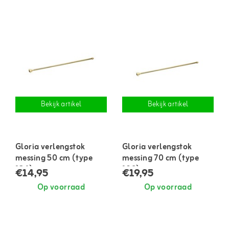
Bekijk artikel
Bekijk artikel
Gloria verlengstok
Gloria verlengstok
messing 50 cm (type
messing 70 cm (type
124)
109)
€14,95
€19,95
Op voorraad
Op voorraad