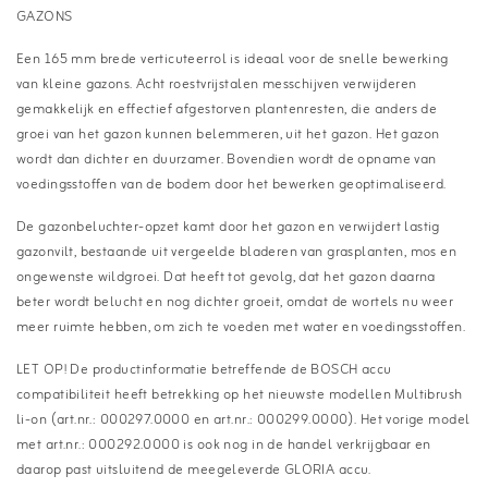
GAZONS
Een 165 mm brede verticuteerrol is ideaal voor de snelle bewerking
van kleine gazons. Acht roestvrijstalen messchijven verwijderen
gemakkelijk en effectief afgestorven plantenresten, die anders de
groei van het gazon kunnen belemmeren, uit het gazon. Het gazon
wordt dan dichter en duurzamer. Bovendien wordt de opname van
voedingsstoffen van de bodem door het bewerken geoptimaliseerd.
De gazonbeluchter-opzet kamt door het gazon en verwijdert lastig
gazonvilt, bestaande uit vergeelde bladeren van grasplanten, mos en
ongewenste wildgroei. Dat heeft tot gevolg, dat het gazon daarna
beter wordt belucht en nog dichter groeit, omdat de wortels nu weer
meer ruimte hebben, om zich te voeden met water en voedingsstoffen.
LET OP! De productinformatie betreffende de BOSCH accu
compatibiliteit heeft betrekking op het nieuwste modellen Multibrush
li-on (art.nr.: 000297.0000 en art.nr.: 000299.0000). Het vorige model
met art.nr.: 000292.0000 is ook nog in de handel verkrijgbaar en
daarop past uitsluitend de meegeleverde GLORIA accu.