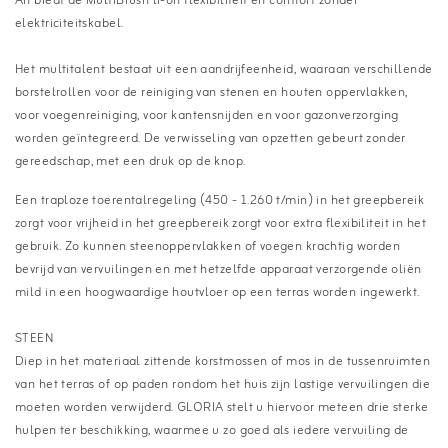
Ah biedt de MultiBrush li-on flexibiliteit en comfort zonder
elektriciteitskabel.
Het multitalent bestaat uit een aandrijfeenheid, waaraan verschillende
borstelrollen voor de reiniging van stenen en houten oppervlakken,
voor voegenreiniging, voor kantensnijden en voor gazonverzorging
worden geïntegreerd. De verwisseling van opzetten gebeurt zonder
gereedschap, met een druk op de knop.
Een traploze toerentalregeling (450 - 1.260 t/min) in het greepbereik
zorgt voor vrijheid in het greepbereik zorgt voor extra flexibiliteit in het
gebruik. Zo kunnen steenoppervlakken of voegen krachtig worden
bevrijd van vervuilingen en met hetzelfde apparaat verzorgende oliën
mild in een hoogwaardige houtvloer op een terras worden ingewerkt.
STEEN
Diep in het materiaal zittende korstmossen of mos in de tussenruimten
van het terras of op paden rondom het huis zijn lastige vervuilingen die
moeten worden verwijderd. GLORIA stelt u hiervoor meteen drie sterke
hulpen ter beschikking, waarmee u zo goed als iedere vervuiling de