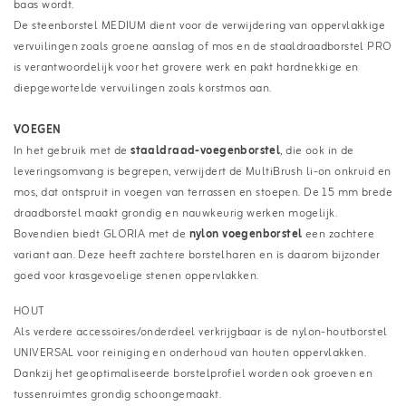
baas wordt.
De steenborstel MEDIUM dient voor de verwijdering van oppervlakkige
vervuilingen zoals groene aanslag of mos en de staaldraadborstel PRO
is verantwoordelijk voor het grovere werk en pakt hardnekkige en
diepgewortelde vervuilingen zoals korstmos aan.
VOEGEN
In het gebruik met de
staaldraad-voegenborstel
, die ook in de
leveringsomvang is begrepen, verwijdert de MultiBrush li-on onkruid en
mos, dat ontspruit in voegen van terrassen en stoepen. De 15 mm brede
draadborstel maakt grondig en nauwkeurig werken mogelijk.
Bovendien biedt GLORIA met de
nylon voegenborstel
een zachtere
variant aan. Deze heeft zachtere borstelharen en is daarom bijzonder
goed voor krasgevoelige stenen oppervlakken.
HOUT
Als verdere accessoires/onderdeel verkrijgbaar is de nylon-houtborstel
UNIVERSAL voor reiniging en onderhoud van houten oppervlakken.
Dankzij het geoptimaliseerde borstelprofiel worden ook groeven en
tussenruimtes grondig schoongemaakt.