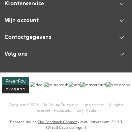
Klantenservice
Mijn account
Contactgegevens
Volg ons
Copyright © 2026 - Dé Online Tuinwinkel | Lastvan.com‎ - All rights
reserved - Realization
InStijl Media
Beoordeling op
The Feedback Company
voor Lastvan.com: 9.1/10
(19353 beoordelingen)