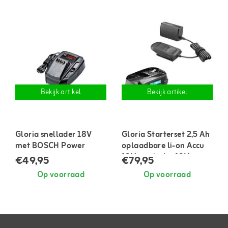
Bekijk artikel
Bekijk artikel
Gloria snellader 18V
Gloria Starterset 2,5 Ah
met BOSCH Power
oplaadbare li-on Accu
18V + oplader 18V
€49,95
€79,95
Op voorraad
Op voorraad