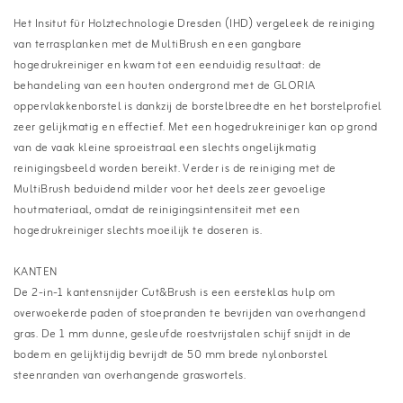
Het Insitut für Holztechnologie Dresden (IHD) vergeleek de reiniging
van terrasplanken met de MultiBrush en een gangbare
hogedrukreiniger en kwam tot een eenduidig resultaat: de
behandeling van een houten ondergrond met de GLORIA
oppervlakkenborstel is dankzij de borstelbreedte en het borstelprofiel
zeer gelijkmatig en effectief. Met een hogedrukreiniger kan op grond
van de vaak kleine sproeistraal een slechts ongelijkmatig
reinigingsbeeld worden bereikt. Verder is de reiniging met de
MultiBrush beduidend milder voor het deels zeer gevoelige
houtmateriaal, omdat de reinigingsintensiteit met een
hogedrukreiniger slechts moeilijk te doseren is.
KANTEN
De 2-in-1 kantensnijder Cut&Brush is een eersteklas hulp om
overwoekerde paden of stoepranden te bevrijden van overhangend
gras. De 1 mm dunne, gesleufde roestvrijstalen schijf snijdt in de
bodem en gelijktijdig bevrijdt de 50 mm brede nylonborstel
steenranden van overhangende graswortels.