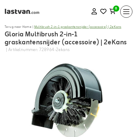
0
Terug naar Home
|
Multibrush 2-in-1 graskantensnijder (accessoire) | 2eKans
Gloria Multibrush 2-in-1
graskantensnijder (accessoire) | 2eKans
| Artikelnummer: 728964-2ekans