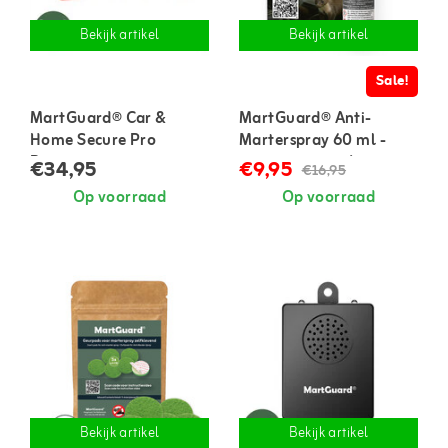
Bekijk artikel
Bekijk artikel
Sale!
MartGuard® Car &
MartGuard® Anti-
Home Secure Pro
Marterspray 60 ml -
Battery marterverjager
geconcentreerd
€34,95
€9,95
€16,95
voor in auto en huis
Op voorraad
Op voorraad
Bekijk artikel
Bekijk artikel