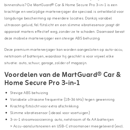
binnenshuis? De MartGuard® Car & Home Secure Pro 3-in-1 is een
krachtige en veelzijdige marterverjager die speciaal is ontwikkeld voor
langdurige bescherming op meerdere locaties. Dankzij variabel
ultrasoon geluid, fel flitslicht en een slimme vibratiesensor jaagt dit
apparaat marters effectief weg, zonder ze te schaden. Daarnaast bevat
deze mobiele marterverjager een stevige ABS behuizing.
Deze premium marterverjager kan worden aangesloten op auto-accu,
netstroom of batterijen, waardoor hij geschikt is voor vrijwel elke
situatie: auto, schuur, garage, zolder of magazijn.
Voordelen van de MartGuard® Car &
Home Secure Pro 3-in-1
Stevige ABS behuizing
Variabele ultrasone frequentie (18–36 kHz) tegen gewenning
Krachtig flitslicht voor extra afschrikking
Slimme vibratiesensor (ideaal voor voertuigen)
3-in-1 stroomvoorziening: auto, netstroom of 4x AA batterijen
> Accu-aansluitsnoeren en USB-C stroomsnoer meegeleverd (excl.