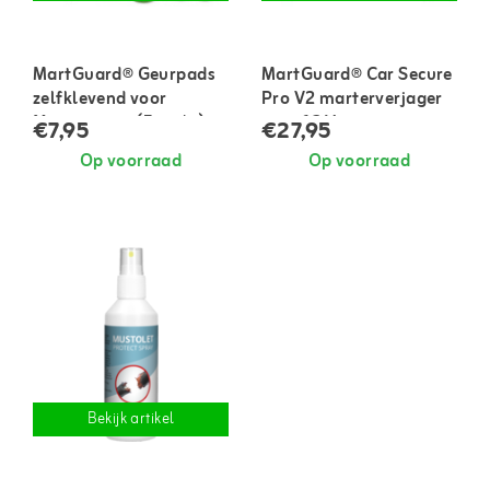
MartGuard® Geurpads
MartGuard® Car Secure
zelfklevend voor
Pro V2 marterverjager
Marterspray (5 stuks)
auto 12 V
€7,95
€27,95
Op voorraad
Op voorraad
Bekijk artikel