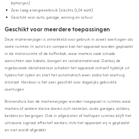
batterijen)
Zeer laag energieverbruik (slechts 0,24 watt)
Geschikt voor auto, garage, woning en schuur
Geschikt voor meerdere toepassingen
Deze marterverjager is ontwikkeld voor gebruik in zowel voertuigen als
vaste ruimtes. In auto’s en campers kan het apparaat worden geplaatst
in de motorruimte of de kofferbak, waar marters vaak schade
aanrichten aan kabels, slangen en isolatiemateriaal. Dankzij de
ingebouwde vibratiesensor schakelt het apparaat zichzelf tijdelijk uit
tijdens het rijden en start het automatisch weer zodra het voertuig
stilstaat. Hierdoor is het zeer geschikt voor dagelijks gebruikte
voertuigen.
Binnenshuis kan de marterverjager worden toegepast in ruimtes waar
marters of andere kleine dieren zich nestelen, zoals garages, zolders,
kelders en bergingen. Ook in afgesloten of halfopen ruimtes blijft het
ultrasone signaal effectief werken, mits het apparaat vrij is geplaatst
en niet wordt afgedekt.