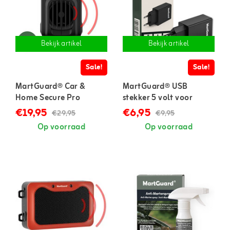
Bekijk artikel
Bekijk artikel
Sale!
Sale!
MartGuard® Car &
MartGuard® USB
Home Secure Pro
stekker 5 volt voor
marterverjager voor in
marterverjager
€19,95
€6,95
€29,95
€9,95
auto en huis
Op voorraad
Op voorraad