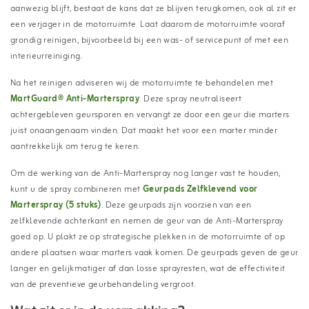
aanwezig blijft, bestaat de kans dat ze blijven terugkomen, ook al zit er
een verjager in de motorruimte. Laat daarom de motorruimte vooraf
grondig reinigen, bijvoorbeeld bij een was- of servicepunt of met een
interieurreiniging.
Na het reinigen adviseren wij de motorruimte te behandelen met
MartGuard® Anti-Marterspray
. Deze spray neutraliseert
achtergebleven geursporen en vervangt ze door een geur die marters
juist onaangenaam vinden. Dat maakt het voor een marter minder
aantrekkelijk om terug te keren.
Om de werking van de Anti-Marterspray nog langer vast te houden,
kunt u de spray combineren met
Geurpads Zelfklevend voor
Marterspray (5 stuks)
. Deze geurpads zijn voorzien van een
zelfklevende achterkant en nemen de geur van de Anti-Marterspray
goed op. U plakt ze op strategische plekken in de motorruimte of op
andere plaatsen waar marters vaak komen. De geurpads geven de geur
langer en gelijkmatiger af dan losse sprayresten, wat de effectiviteit
van de preventieve geurbehandeling vergroot.