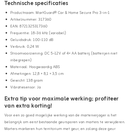
Technische specificaties
Productnaam: MartGuard® Car & Home Secure Pro 3-in-1
Artikelnummer: 317360
EAN: 8721325317360
Frequentie: 18–36 kHz (variabel)
Geluidsdruk: 100–110 dB
Verbruik: 0,24 W
Stroomvoorziening: DC 5–12V of 4× AA batterij (batterijen niet
inbegrepen)
Materiaal: Hoogwaardig ABS
Afmetingen: 12,8 × 8,1 × 3,5 cm
Gewicht: 138 gram
Vibratiesensor: Ja
Extra tip voor maximale werking; profiteer
van extra korting!
Voor een zo goed mogelijke werking van de marterverjager is het
belangrijk om eerst bestaande geursporen van marters te verwijderen.
Marters markeren hun territorium met geur, en zolang deze geur