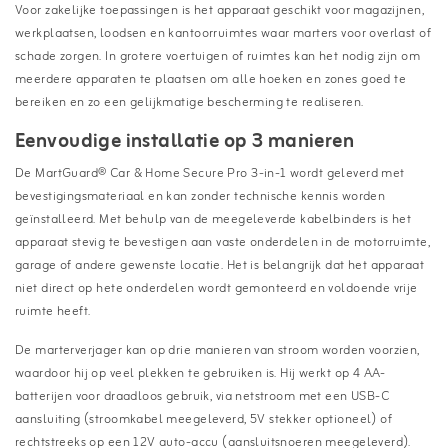
Voor zakelijke toepassingen is het apparaat geschikt voor magazijnen,
werkplaatsen, loodsen en kantoorruimtes waar marters voor overlast of
schade zorgen. In grotere voertuigen of ruimtes kan het nodig zijn om
meerdere apparaten te plaatsen om alle hoeken en zones goed te
bereiken en zo een gelijkmatige bescherming te realiseren.
Eenvoudige installatie op 3 manieren
De MartGuard® Car & Home Secure Pro 3-in-1 wordt geleverd met
bevestigingsmateriaal en kan zonder technische kennis worden
geïnstalleerd. Met behulp van de meegeleverde kabelbinders is het
apparaat stevig te bevestigen aan vaste onderdelen in de motorruimte,
garage of andere gewenste locatie. Het is belangrijk dat het apparaat
niet direct op hete onderdelen wordt gemonteerd en voldoende vrije
ruimte heeft.
De marterverjager kan op drie manieren van stroom worden voorzien,
waardoor hij op veel plekken te gebruiken is. Hij werkt op 4 AA-
batterijen voor draadloos gebruik, via netstroom met een USB-C
aansluiting (stroomkabel meegeleverd, 5V stekker optioneel) of
rechtstreeks op een 12V auto-accu (aansluitsnoeren meegeleverd).