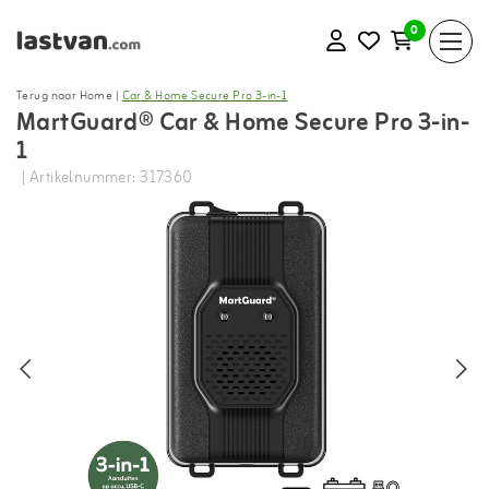
0
Terug naar Home
|
Car & Home Secure Pro 3-in-1
MartGuard® Car & Home Secure Pro 3-in-
1
| Artikelnummer: 317360