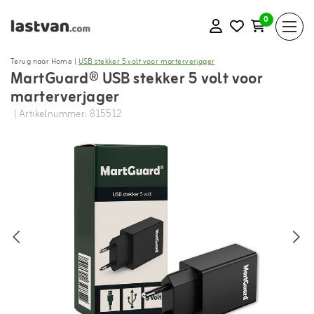
0
Terug naar Home
|
USB stekker 5 volt voor marterverjager
MartGuard® USB stekker 5 volt voor
marterverjager
| Artikelnummer: 815512