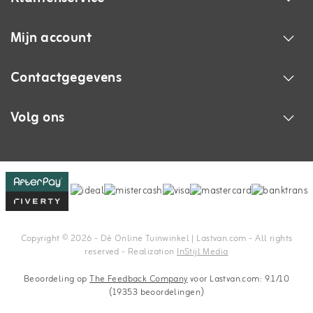
Mijn account
Contactgegevens
Volg ons
Copyright © 2026 - Dé Online Tuinwinkel | Lastvan.com‎ - All rights
reserved - Realization
InStijl Media
Beoordeling op
The Feedback Company
voor Lastvan.com: 9.1/10
(19353 beoordelingen)