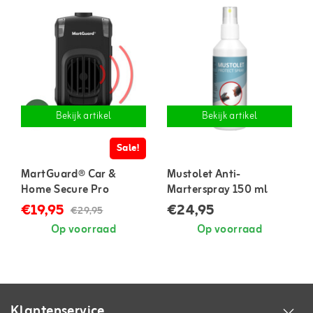
Bekijk artikel
Bekijk artikel
Sale!
MartGuard® Car &
Mustolet Anti-
Home Secure Pro
Marterspray 150 ml
marterverjager voor in
€19,95
€24,95
€29,95
auto en huis
Op voorraad
Op voorraad
Klantenservice