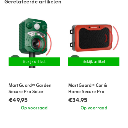
Gerelateerde artikelen
Bekijk artikel
Bekijk artikel
MartGuard® Garden
MartGuard® Car &
Secure Pro Solar
Home Secure Pro
dierenverjager voor
Battery marterverjager
€49,95
€34,95
buiten
voor in auto en huis
Op voorraad
Op voorraad