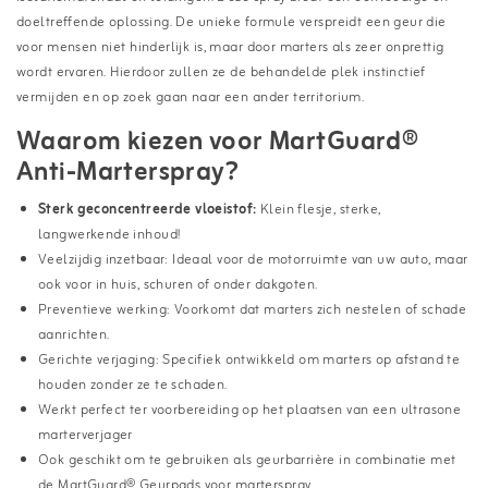
doeltreffende oplossing. De unieke formule verspreidt een geur die
voor mensen niet hinderlijk is, maar door marters als zeer onprettig
wordt ervaren. Hierdoor zullen ze de behandelde plek instinctief
vermijden en op zoek gaan naar een ander territorium.
Waarom kiezen voor MartGuard®
Anti-Marterspray?
Sterk geconcentreerde vloeistof:
Klein flesje, sterke,
langwerkende inhoud!
Veelzijdig inzetbaar: Ideaal voor de motorruimte van uw auto, maar
ook voor in huis, schuren of onder dakgoten.
Preventieve werking: Voorkomt dat marters zich nestelen of schade
aanrichten.
Gerichte verjaging: Specifiek ontwikkeld om marters op afstand te
houden zonder ze te schaden.
Werkt perfect ter voorbereiding op het plaatsen van een ultrasone
marterverjager
Ook geschikt om te gebruiken als geurbarrière in combinatie met
de MartGuard® Geurpads voor marterspray