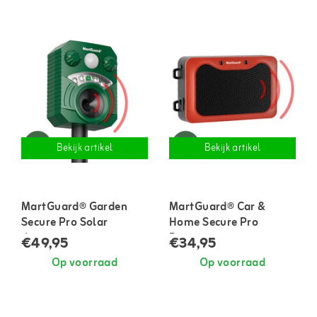
Bekijk artikel
Bekijk artikel
MartGuard® Garden
MartGuard® Car &
Secure Pro Solar
Home Secure Pro
dierenverjager voor
Battery marterverjager
€49,95
€34,95
buiten
voor in auto en huis
Op voorraad
Op voorraad