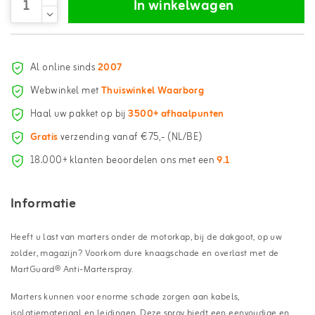
In winkelwagen
Al online sinds
2007
Webwinkel met
Thuiswinkel Waarborg
Haal uw pakket op bij
3500+ afhaalpunten
Gratis
verzending vanaf €75,- (NL/BE)
18.000+ klanten beoordelen ons met een
9.1
Informatie
Heeft u last van marters onder de motorkap, bij de dakgoot, op uw
zolder, magazijn? Voorkom dure knaagschade en overlast met de
MartGuard® Anti-Marterspray.
Marters kunnen voor enorme schade zorgen aan kabels,
isolatiemateriaal en leidingen. Deze spray biedt een eenvoudige en