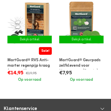
Bekijk artikel
Bekijk artikel
Sale!
MartGuard® RVS Anti-
MartGuard® Geurpads
marter regenpijp kraag
zelfklevend voor
(set van 2)
Marterspray (5 stuks)
€14,95
€7,95
€19,95
Op voorraad
Op voorraad
Klantenservice