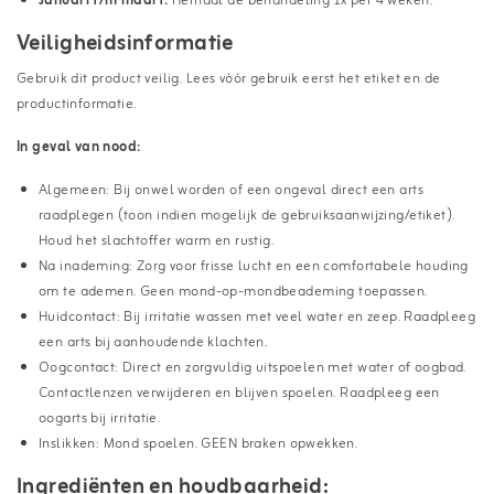
Januari t/m maart:
Herhaal de behandeling 1x per 4 weken.
Veiligheidsinformatie
Gebruik dit product veilig. Lees vóór gebruik eerst het etiket en de
productinformatie.
In geval van nood:
Algemeen: Bij onwel worden of een ongeval direct een arts
raadplegen (toon indien mogelijk de gebruiksaanwijzing/etiket).
Houd het slachtoffer warm en rustig.
Na inademing: Zorg voor frisse lucht en een comfortabele houding
om te ademen. Geen mond-op-mondbeademing toepassen.
Huidcontact: Bij irritatie wassen met veel water en zeep. Raadpleeg
een arts bij aanhoudende klachten.
Oogcontact: Direct en zorgvuldig uitspoelen met water of oogbad.
Contactlenzen verwijderen en blijven spoelen. Raadpleeg een
oogarts bij irritatie.
Inslikken: Mond spoelen. GEEN braken opwekken.
Ingrediënten en houdbaarheid: