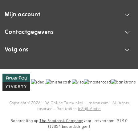
Mijn account
Contactgegevens
Volg ons
Copyright © 2026 - Dé Online Tuinwinkel | Lastvan.com‎ - All rights
reserved - Realization
InStijl Media
Beoordeling op
The Feedback Company
voor Lastvan.com: 9.1/10
(19354 beoordelingen)