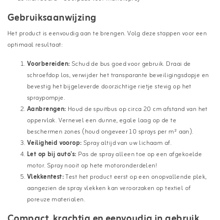
Gebruiksaanwijzing
Het product is eenvoudig aan te brengen. Volg deze stappen voor een
optimaal resultaat:
Voorbereiden:
Schud de bus goed voor gebruik. Draai de
schroefdop los, verwijder het transparante beveiligingsdopje en
bevestig het bijgeleverde doorzichtige rietje stevig op het
spraypompje.
Aanbrengen:
Houd de spuitbus op circa 20 cm afstand van het
oppervlak. Vernevel een dunne, egale laag op de te
beschermen zones (houd ongeveer 10 sprays per m² aan).
Veiligheid voorop:
Spray altijd van uw lichaam af.
Let op bij auto's:
Pas de spray alleen toe op een afgekoelde
motor. Spray nooit op hete motoronderdelen!
Vlekkentest:
Test het product eerst op een onopvallende plek,
aangezien de spray vlekken kan veroorzaken op textiel of
poreuze materialen.
Compact, krachtig en eenvoudig in gebruik