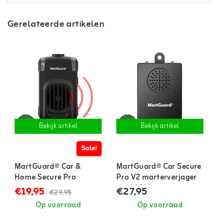
Gerelateerde artikelen
Bekijk artikel
Bekijk artikel
Sale!
MartGuard® Car &
MartGuard® Car Secure
Home Secure Pro
Pro V2 marterverjager
marterverjager voor in
auto 12 V
€19,95
€27,95
€29,95
auto en huis
Op voorraad
Op voorraad