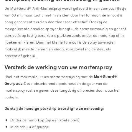
De MartGuard® Anti-Marterspray wordt geleverd in een compact flesje
van 60 ml, maar laat u niet misleiden door het formaat: de inhoud is
hoog geconcentreerd en daardoor zeer effectief. Dankzij de
meegeleverde handige sprayer brengt u de spray eenvoudig en gericht
aan, zelfs op lastig bereikbare plekken zoals onder de motorkap of in
hoeken en kieren. Door het kleine formaat is de spray bovendien
makkelijk mee te nemen en ideaal voor zowel incidenteel als
preventief gebruik.
Versterk de werking van uw marterspray
Haal het maximale uit uw marterbestrijding met de
MartGuard®
Geurpads
. Deze absorberende pads houden de geur van de
marterspray vast en geven deze langdurig af, precies daar waar het
nodig is.
Dankzij de handige plakstrip bevestigt u ze eenvoudig:
Onder de motorkap (op een koele plek)
In de schuur of garage