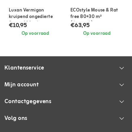
Luxan Vermigon
ECOstyle Mouse & Rat
kruipend ongedierte
free 80+30 m²
Spray 400 ml
(duopack)
€10,95
€63,95
Op voorraad
Op voorraad
Klantenservice
Mijn account
Contactgegevens
Volg ons