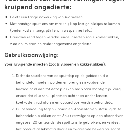
kruipend ongedierte:
Geeft een lange nawerking van 4-6 weken
Met handige spuitlans om makkelijk op lastige plekjes te komen
(onder kasten, langs plinten, in wespennest etc.)
Breedwerkend tegen verschillende insecten zoals kakkerlakken,
vlooien, mieren en ander ongewenst ongedierte
Gebruiksaanwijzing:
Voor Kruipende insecten (zoals vlooien en kakkerlakken):
Richt de spuitlans van de spuitdop op de gebieden die
behandeld moeten worden en breng een voldoende
hoeveelheid aan tot deze plekken merkbaar vochtig zijn. Zorg
ervoor dat alle schuilplaatsen achter en onder kasten,
koelkasten, radiatoren en apparatuur worden behandeld.
Bij behandeling tegen vlooien en vlooienlarven, stofzuig de te
behandelen plekken eerst. Spuit vervolgens op een afstand van
ongeveer 20 cm zonder de spuitlans te gebruiken, en verdeel
het product gelijkmatig door een zwaaiende beweging, zodat