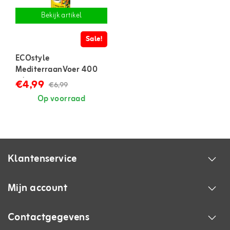
Bekijk artikel
Sale!
ECOstyle
MediterraanVoer 400
ml
€4,99
€6,99
Op voorraad
Klantenservice
Mijn account
Contactgegevens