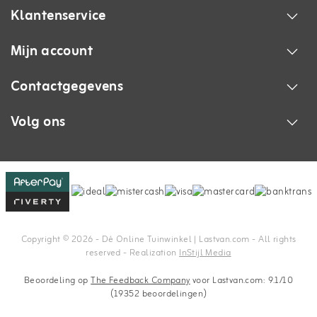
Klantenservice
Mijn account
Contactgegevens
Volg ons
Copyright © 2026 - Dé Online Tuinwinkel | Lastvan.com‎ - All rights
reserved - Realization
InStijl Media
Beoordeling op
The Feedback Company
voor Lastvan.com: 9.1/10
(19352 beoordelingen)