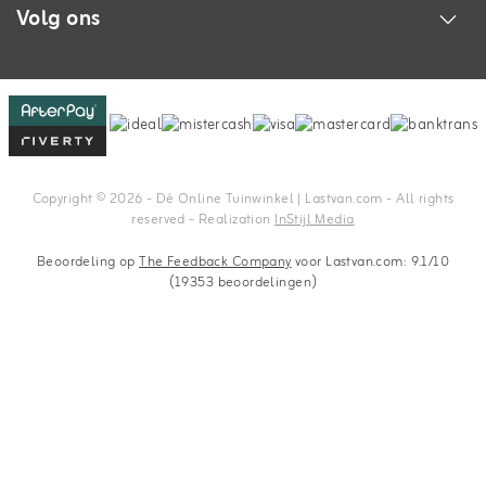
Volg ons
Copyright © 2026 - Dé Online Tuinwinkel | Lastvan.com‎ - All rights
reserved - Realization
InStijl Media
Beoordeling op
The Feedback Company
voor Lastvan.com: 9.1/10
(19353 beoordelingen)