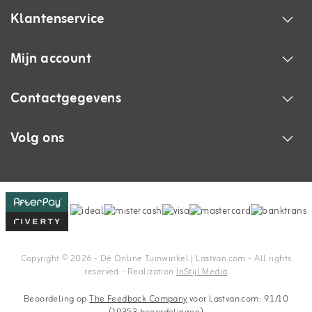
Klantenservice
Mijn account
Contactgegevens
Volg ons
Copyright © 2026 - Dé Online Tuinwinkel | Lastvan.com‎ - All rights
reserved - Realization
InStijl Media
Beoordeling op
The Feedback Company
voor Lastvan.com: 9.1/10