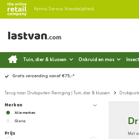
Kennis.
Service.
Vriendelijkheid.
Tuin, dier & klussen
Onkruid en mos
Insec
Gratis verzending vanaf €75,-*
Terug naar Drukspuiten Reiniging
|
Tuin, dier & klussen
Drukspuit
Merken
Alle merken
Dr
Gloria
Prijs
Met e