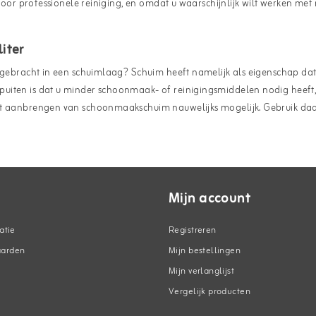
voor professionele reiniging, en omdat u waarschijnlijk wilt werken met m
iter
ngebracht in een schuimlaag? Schuim heeft namelijk als eigenschap dat h
ten is dat u minder schoonmaak- of reinigingsmiddelen nodig heeft, ter
het aanbrengen van schoonmaakschuim nauwelijks mogelijk. Gebruik da
Mijn account
atie
Registreren
aarden
Mijn bestellingen
Mijn verlanglijst
Vergelijk producten