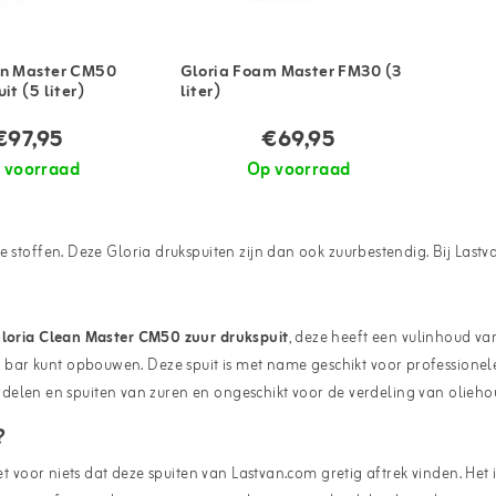
an Master CM50
Gloria Foam Master FM30 (3
it (5 liter)
liter)
€97,95
€69,95
 voorraad
Op voorraad
e stoffen. Deze Gloria drukspuiten zijn dan ook zuurbestendig. Bij Last
loria Clean Master CM50 zuur drukspuit
, deze heeft een vulinhoud van
ar kunt opbouwen. Deze spuit is met name geschikt voor professionele r
 verdelen en spuiten van zuren en ongeschikt voor de verdeling van olieh
?
et voor niets dat deze spuiten van Lastvan.com gretig aftrek vinden. Het