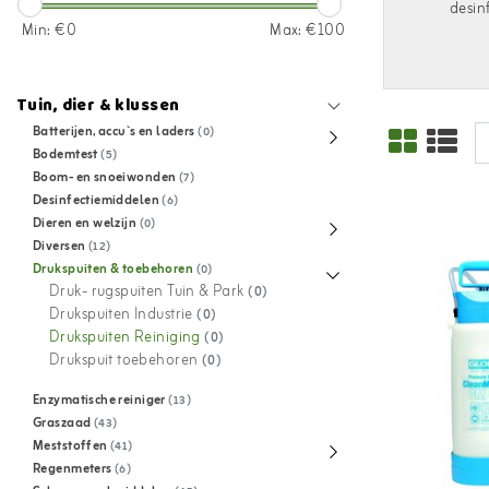
desin
Min: €
0
Max: €
100
Tuin, dier & klussen
Batterijen, accu`s en laders
(0)
Bodemtest
(5)
Boom- en snoeiwonden
(7)
Desinfectiemiddelen
(6)
Dieren en welzijn
(0)
Diversen
(12)
Drukspuiten & toebehoren
(0)
Druk- rugspuiten Tuin & Park
(0)
Drukspuiten Industrie
(0)
Drukspuiten Reiniging
(0)
Drukspuit toebehoren
(0)
Enzymatische reiniger
(13)
Graszaad
(43)
Meststoffen
(41)
Regenmeters
(6)