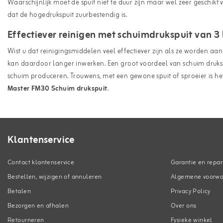
Waarschijnlijk moet de spuit niet te duur zijn maar wel zeer geschikt 
dat de hogedrukspuit zuurbestendig is.
Effectiever reinigen met schuimdrukspuit van 3 l
Wist u dat reinigingsmiddelen veel effectiever zijn als ze worden aa
kan daardoor langer inwerken. Een groot voordeel van schuim drukspui
schuim produceren. Trouwens, met een gewone spuit of sproeier is 
Master FM30 Schuim drukspuit
.
Klantenservice
Contact klantenservice
Garantie en repar
Bestellen, wijzigen of annuleren
Algemene voorw
Betalen
Privacy Policy
Bezorgen en afhalen
Over ons
Retourneren
Fysieke winkel