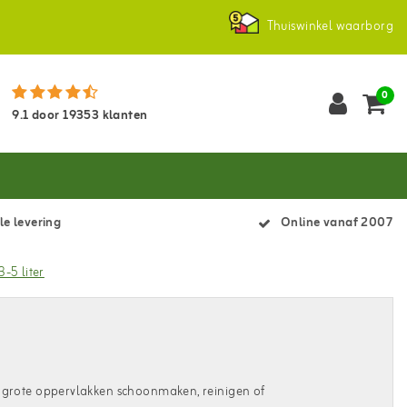
Thuiswinkel waarborg
0
9.1
door
19353
klanten
le levering
Online vanaf 2007
-5 liter
n u grote oppervlakken schoonmaken, reinigen of