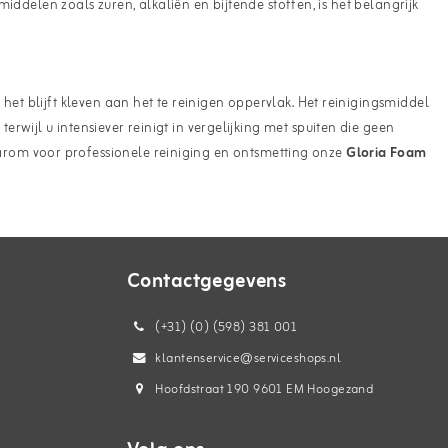
iddelen zoals zuren, alkaliën en bijtende stoffen, is het belangrijk
et blijft kleven aan het te reinigen oppervlak. Het reinigingsmiddel
wijl u intensiever reinigt in vergelijking met spuiten die geen
arom voor professionele reiniging en ontsmetting onze
Gloria Foam
Contactgegevens
(+31) (0) (598) 381 001
klantenservice@serviceshops.nl
Hoofdstraat 190 9601 EM Hoogezand