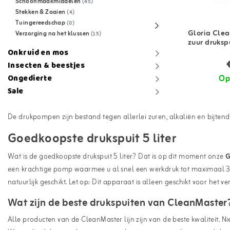
Schoonmaakmiddelen
(45)
Stekken & Zaaien
(4)
Tuingereedschap
(0)
Gloria Cle
Verzorging na het klussen
(15)
zuur drukspu
Onkruid en mos
Insecten & beestjes
Op
Ongedierte
Sale
De drukpompen zijn bestand tegen allerlei zuren, alkaliën en bijtend
Goedkoopste drukspuit 5 liter
Wat is de goedkoopste drukspuit 5 liter? Dat is op dit moment onze
G
een krachtige pomp waarmee u al snel een werkdruk tot maximaal 3 b
natuurlijk geschikt. Let op: Dit apparaat is alleen geschikt voor het
Wat zijn de beste drukspuiten van CleanMaster
Alle producten van de CleanMaster lijn zijn van de beste kwaliteit. Ni