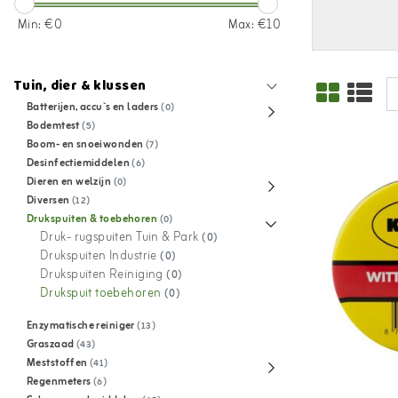
Min: €
0
Max: €
10
Tuin, dier & klussen
Batterijen, accu`s en laders
(0)
Bodemtest
(5)
Boom- en snoeiwonden
(7)
Desinfectiemiddelen
(6)
Dieren en welzijn
(0)
Diversen
(12)
Drukspuiten & toebehoren
(0)
Druk- rugspuiten Tuin & Park
(0)
Drukspuiten Industrie
(0)
Drukspuiten Reiniging
(0)
Drukspuit toebehoren
(0)
Enzymatische reiniger
(13)
Graszaad
(43)
Meststoffen
(41)
Regenmeters
(6)