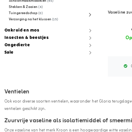
Schoonmaakmiddelen
(45)
Stekken & Zaaien
(4)
Vaseline zu
Tuingereedschap
(0)
Verzorging na het klussen
(15)
Onkruid en mos
Op
Insecten & beestjes
Ongedierte
Sale
G
Ventielen
Ook voor diverse soorten ventielen, waaronder het Gloria terugslagven
ventielen geschikt zijn.
Zuurvrije vaseline als isolatiemiddel of smeerm
Onze vaseline van het merk Kroon is een hoogwaardige
witte vaseli