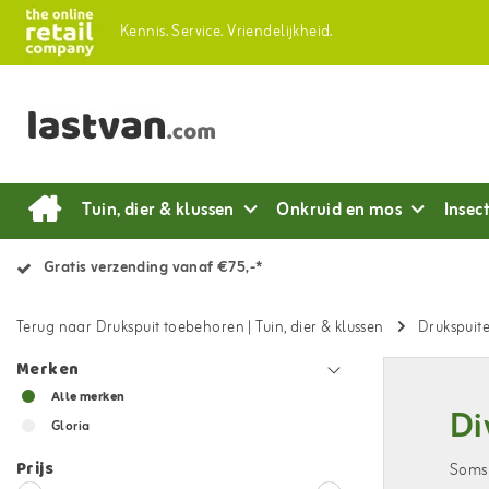
Kennis.
Service.
Vriendelijkheid.
Tuin, dier & klussen
Onkruid en mos
Insec
Gratis verzending vanaf €75,-*
Terug naar Drukspuit toebehoren
|
Tuin, dier & klussen
Drukspuit
Merken
Alle merken
Di
Gloria
Prijs
Soms 