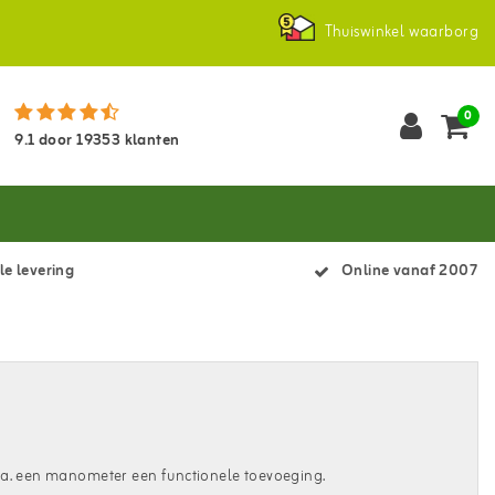
Thuiswinkel waarborg
0
9.1
door
19353
klanten
le levering
Online vanaf 2007
.a. een manometer een functionele toevoeging.