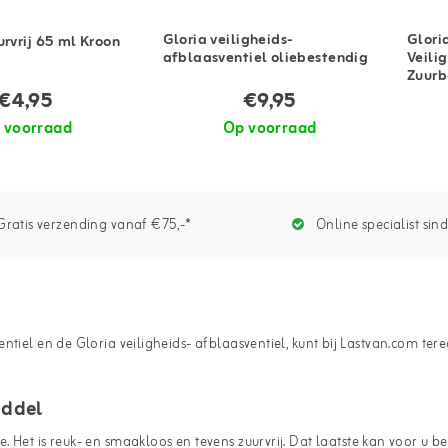
Gloria veiligheids-
Glori
urvrij 65 ml Kroon
afblaasventiel oliebestendig
Veili
Zuurb
€4,95
€9,95
 voorraad
Op voorraad
ratis verzending vanaf €75,-*
Online specialist sin
tiel en de Gloria veiligheids- afblaasventiel, kunt bij Lastvan.com ter
iddel
ne
. Het is reuk- en smaakloos en tevens zuurvrij. Dat laatste kan voor u 