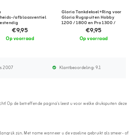
a
Gloria Tankdeksel+Ring voor
gheids-/afblaasventiel
Gloria Rugspuiten Hobby
estendig
1200 / 1800 en Pro 1300 /
1800
€9,95
€9,95
Op voorraad
Op voorraad
ds 2007
Klantbeoordeling:
9.1
echt! Op de betreffende pagina's leest u voor welke drukspuiten deze
belangrijk zijn. Met name wanneer u de vaseline gebruikt als smeer- of