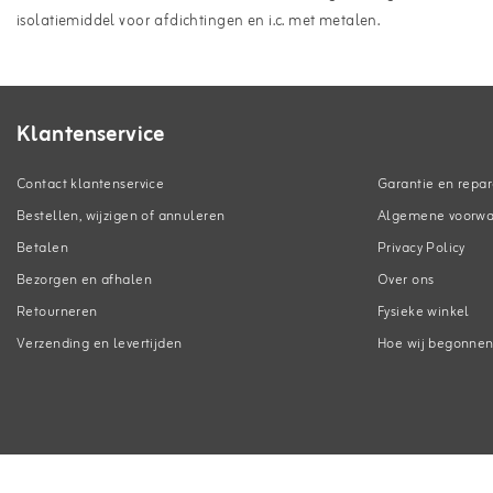
isolatiemiddel voor afdichtingen en i.c. met metalen.
Klantenservice
Contact klantenservice
Garantie en repar
Bestellen, wijzigen of annuleren
Algemene voorw
Betalen
Privacy Policy
Bezorgen en afhalen
Over ons
Retourneren
Fysieke winkel
Verzending en levertijden
Hoe wij begonne