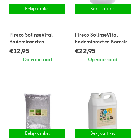
Bekijk artikel
Bekijk artikel
Pireco SolinseVital
Pireco SolinseVital
Bodeminsecten
Bodeminsecten Korrels
Vloeibaar 500 ml
5000 gram
€12,95
€22,95
Op voorraad
Op voorraad
Bekijk artikel
Bekijk artikel