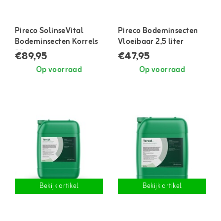
Pireco SolinseVital
Pireco Bodeminsecten
Bodeminsecten Korrels
Vloeibaar 2,5 liter
20 kg
€89,95
€47,95
Op voorraad
Op voorraad
Bekijk artikel
Bekijk artikel