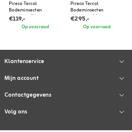
Pireco Tercol
Pireco Tercol
Bodeminsecten
Bodeminsecten
vloeibaar 5 liter
vloeibaar 20 liter
€119,-
€295,-
Op voorraad
Op voorraad
Klantenservice
Mijn account
Contactgegevens
Volg ons