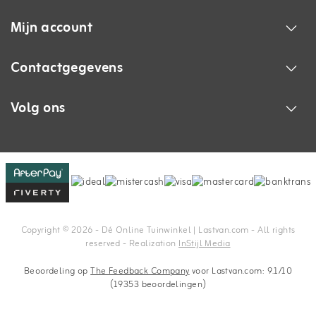
Mijn account
Contactgegevens
Volg ons
Copyright © 2026 - Dé Online Tuinwinkel | Lastvan.com‎ - All rights
reserved - Realization
InStijl Media
Beoordeling op
The Feedback Company
voor Lastvan.com: 9.1/10
(19353 beoordelingen)