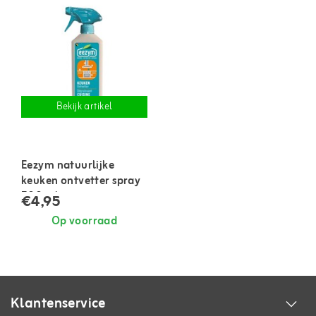
Bekijk artikel
Eezym natuurlijke
keuken ontvetter spray
500 ml
€4,95
Op voorraad
Klantenservice