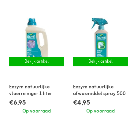
Bekijk artikel
Bekijk artikel
Eezym natuurlijke
Eezym natuurlijke
vloerreiniger 1 liter
afwasmiddel spray 500
ml
€6,95
€4,95
Op voorraad
Op voorraad