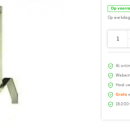
Op voorr
Op werkdage
Al onli
Webwin
Haal uw
Gratis
v
18.000+