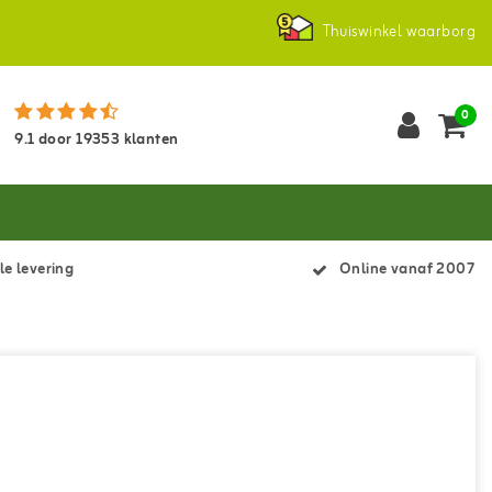
Thuiswinkel waarborg
0
9.1
door
19353
klanten
le levering
Online vanaf 2007