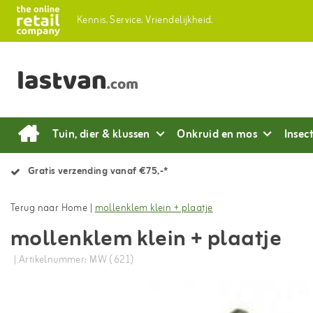
Kennis.
Service.
Vriendelijkheid.
Tuin, dier & klussen
Onkruid en mos
Insec
Gratis verzending vanaf €75,-*
Terug naar Home
|
mollenklem klein + plaatje
mollenklem klein + plaatje
| Artikelnummer: MW (621)