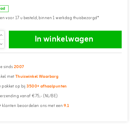
aad
n voor 17 u besteld, binnen 1 werkdag thuisbezorgd*
In winkelwagen
ne sinds
2007
kel met
Thuiswinkel Waarborg
 pakket op bij
3500+ afhaalpunten
erzending vanaf €75,- (NL/BE)
 klanten beoordelen ons met een
9.1