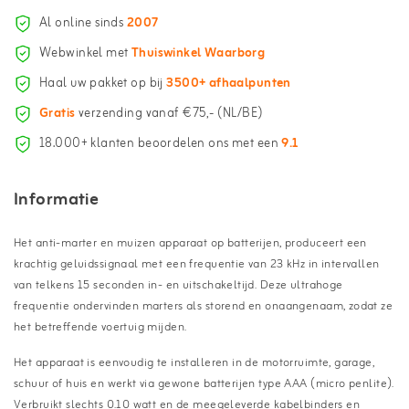
Al online sinds
2007
Webwinkel met
Thuiswinkel Waarborg
Haal uw pakket op bij
3500+ afhaalpunten
Gratis
verzending vanaf €75,- (NL/BE)
18.000+ klanten beoordelen ons met een
9.1
Informatie
Het anti-marter en muizen apparaat op batterijen, produceert een
krachtig geluidssignaal met een frequentie van 23 kHz in intervallen
van telkens 15 seconden in- en uitschakeltijd. Deze ultrahoge
frequentie ondervinden marters als storend en onaangenaam, zodat ze
het betreffende voertuig mijden.
Het apparaat is eenvoudig te installeren in de motorruimte, garage,
schuur of huis en werkt via gewone batterijen type AAA (micro penlite).
Verbruikt slechts 0.10 watt en de meegeleverde kabelbinders en