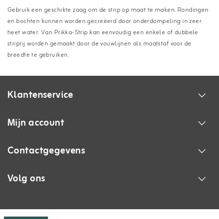
Gebruik een geschikte zaag om de strip op maat te maken. Rondingen
en bochten kunnen worden gecreëerd door onderdompeling in zeer
heet water. Van Prikka-Strip kan eenvoudig een enkele of dubbele
striprij worden gemaakt door de vouwlijnen als maatstaf voor de
breedte te gebruiken.
Klantenservice
Mijn account
Contactgegevens
Volg ons