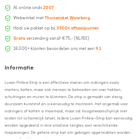
Al online sinds
2007
Webwinkel met
Thuiswinkel Waarborg
Haal uw pakket op bij
3500+ afhaalpunten
Gratis
verzending vanaf €75,- (NL/BE)
18.000+ klanten beoordelen ons met een
9.1
Informatie
Luxan Prikka-Strip is een effectieve manier om indringers zoals
marters, katten, maar ook mensen te behoeden om over hekken,
schuttingen en muren te klimmen. De strip is gemaakt van stevig,
duurzaam kunststof en is eenvoudig te monteren. Het ongemak voor
indringers of katten is maximaal, maar zal hoogstwaarschijnlijk niet
leiden tot lichamelijk letsel. ledere Luxan Prikka—Strip kan eenvoudig
worden opgedeeld in drie smallere lengtes voor verschillende
toepassingen. De gehele strip kan om gebogen oppervlakken worden