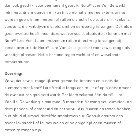
dan ook geschikt voor permanent gebruik. Nara® Lure Vanille werkt
minimaal drie maanden en kan in combinatie met een klem, prima
worden gebruikt om muizen of ratten die actief op zolders, in keukens,
caravans, dierverblijven etc. etc. snel en eenvoudig te vangen. Ook als u
geen overlast heeft maar deze wel verwacht, plaats dan klemmen met
Nara® Lure Vanille om muizen en ratten direct weg te vangen bij
eerste overlast. de Nara® Lure Vanille is geschikt voor zowel droge als
vochtige plaatsen. Het is bestand tegen vocht, stof en wisselende
temperaturen.
Dosering:
Verwijder zoveel mogelijk overige voedselbronnen en plaats de
klemmen met Nara® Lure Vanille langs een muur of op plaatsen waar
de overlast gesignaleerd wordt. Per klem volstaat één Nara® Lure
Vanille. De werking is minimaal 3 maanden. Vervang het lokmiddel na
deze periode, of eerder indien het vervuild is. Muizen en ratten hebben
niet altijd allemaal dezelfde smaakvoorkeur. Gebruik daarom een
ander lokmiddel of lokaas indien er na enige tijd geen muizen of
ratten gevangen zijn.