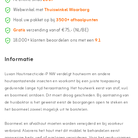
Webwinkel met
Thuiswinkel Waarborg
Haal uw pakket op bij
3500+ afhaalpunten
Gratis
verzending vanaf €75,- (NL/BE)
18.000+ klanten beoordelen ons met een
9.1
Informatie
Luxan Houtinsecticide-P NW verdelgt houtworm en andere
houtaantastende insecten en voorkomt bij een juiste toepassing
gedurende lange tijd heraantasting. Het houtwerk eerst van stof, vuil
en boormeel ontdoen. Dit moet droog geschieden. Bij aantasting van
de huisboktor is het gewenst eerst de boorgangen open te steken en
het boormeel zoveel mogelijk uit te borstelen.
Boormeel en afvalhout moeten worden verwijderd en bij voorkeur
verbrand. Alvorens het hout met dit middel te behandelen eerst
aanwezige beits, verf of waslagen verwijderen. Voor het verduurzamen