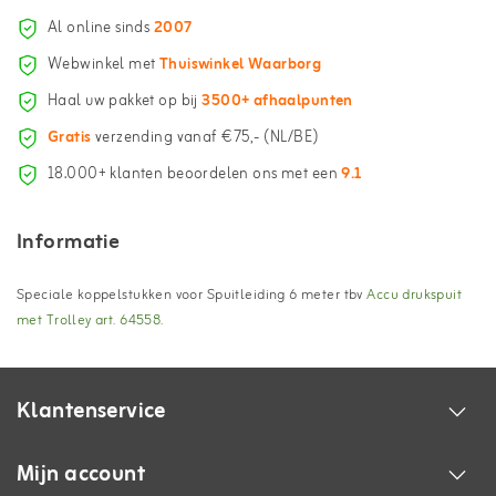
Al online sinds
2007
Webwinkel met
Thuiswinkel Waarborg
Haal uw pakket op bij
3500+ afhaalpunten
Gratis
verzending vanaf €75,- (NL/BE)
18.000+ klanten beoordelen ons met een
9.1
Informatie
Speciale koppelstukken voor Spuitleiding 6 meter tbv
Accu drukspuit
met Trolley art. 64558.
Klantenservice
Mijn account