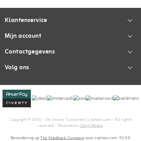
Klantenservice
Mijn account
Contactgegevens
Volg ons
Copyright © 2026 - Dé Online Tuinwinkel | Lastvan.com‎ - All rights
reserved - Realization
InStijl Media
Beoordeling op
The Feedback Company
voor Lastvan.com: 9.1/10