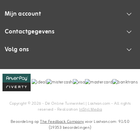
Mijn account
Contactgegevens
Volg ons
Copyright © 2026 - Dé Online Tuinwinkel | Lastvan.com‎ - All rights
reserved - Realization
InStijl Media
Beoordeling op
The Feedback Company
voor Lastvan.com: 9.1/10
(19353 beoordelingen)