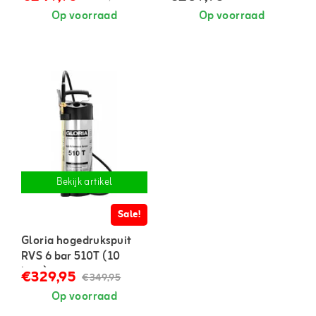
Op voorraad
Op voorraad
Bekijk artikel
Sale!
Gloria hogedrukspuit
RVS 6 bar 510T (10
liter)
€329,95
€349,95
Op voorraad