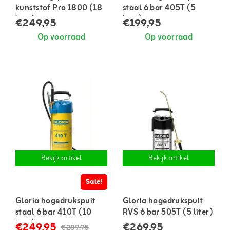
kunststof Pro 1800 (18
staal 6 bar 405T (5
liter)
liter)
€249,95
€199,95
Op voorraad
Op voorraad
Bekijk artikel
Bekijk artikel
Sale!
Gloria hogedrukspuit
Gloria hogedrukspuit
staal 6 bar 410T (10
RVS 6 bar 505T (5 liter)
liter)
€249,95
€269,95
€289,95