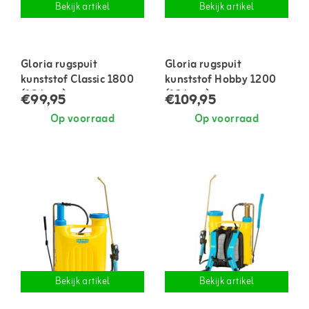
Bekijk artikel
Bekijk artikel
Gloria rugspuit
Gloria rugspuit
kunststof Classic 1800
kunststof Hobby 1200
(18 liter)
(12 liter)
€99,95
€109,95
Op voorraad
Op voorraad
Bekijk artikel
Bekijk artikel