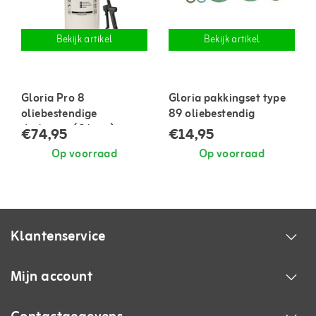
Bekijk artikel
Bekijk artikel
Gloria Pro 8
Gloria pakkingset type
oliebestendige
89 oliebestendig
drukspuit (8 liter)
€74,95
€14,95
Op voorraad
Op voorraad
Klantenservice
Mijn account