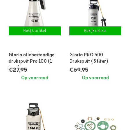
Bekijk artikel
Bekijk artikel
Gloria oliebestendige
Gloria PRO 500
drukspuit Pro 100 (1
Drukspuit (5 liter)
liter)
€27,95
€69,95
Op voorraad
Op voorraad