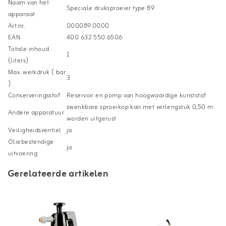
Naam van het
Speciale druksproeier type 89
apparaat
Art.nr.
000089.0000
EAN
400 632 550 6506
Totale inhoud
1
(liters)
Max. werkdruk ( bar
3
)
Conserveringsstof
Reservoir en pomp van hoogwaardige kunststof
zwenkbare sproeikop kan met verlengstuk 0,50 m
Andere apparatuur
worden uitgerust
Veiligheidsventiel
ja
Oliebestendige
ja
uitvoering
Gerelateerde artikelen