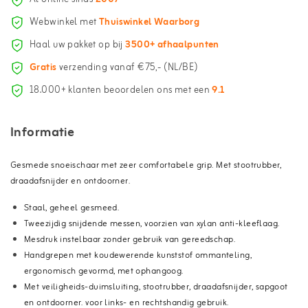
Webwinkel met
Thuiswinkel Waarborg
Haal uw pakket op bij
3500+ afhaalpunten
Gratis
verzending vanaf €75,- (NL/BE)
18.000+ klanten beoordelen ons met een
9.1
Informatie
Gesmede snoeischaar met zeer comfortabele grip.
Met stootrubber,
draadafsnijder en ontdoorner.
Staal, geheel gesmeed.
Tweezijdig snijdende messen, voorzien van xylan anti-kleeflaag.
Mesdruk instelbaar zonder gebruik van gereedschap.
Handgrepen met koudewerende kunststof ommanteling,
ergonomisch gevormd, met ophangoog.
Met veiligheids-duimsluiting, stootrubber, draadafsnijder, sapgoot
en ontdoorner. voor links- en rechtshandig gebruik.