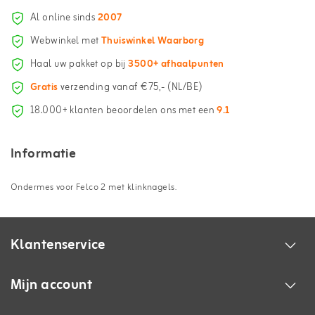
Al online sinds
2007
Webwinkel met
Thuiswinkel Waarborg
Haal uw pakket op bij
3500+ afhaalpunten
Gratis
verzending vanaf €75,- (NL/BE)
18.000+ klanten beoordelen ons met een
9.1
Informatie
Ondermes voor Felco 2 met klinknagels.
Klantenservice
Mijn account