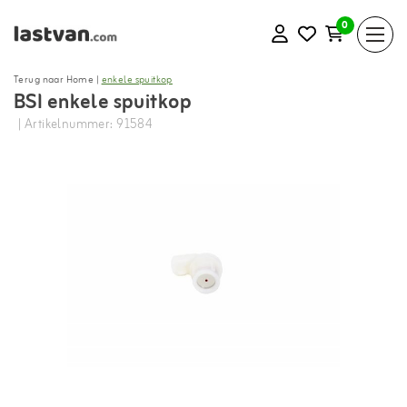
0
Terug naar Home
|
enkele spuitkop
BSI enkele spuitkop
| Artikelnummer: 91584