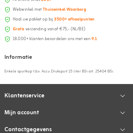
Webwinkel met
Thuiswinkel Waarborg
Haal uw pakket op bij
3500+ afhaalpunten
Gratis
verzending vanaf €75,- (NL/BE)
18.000+ klanten beoordelen ons met een
9.1
Informatie
Enkele spuitkop t.b.v. Accu Drukspuit 15 liter BSi art. 25404 BSi.
Klantenservice
Mijn account
Contactgegevens