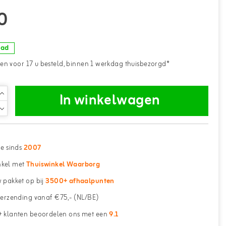
0
aad
n voor 17 u besteld, binnen 1 werkdag thuisbezorgd*
In winkelwagen
ne sinds
2007
kel met
Thuiswinkel Waarborg
 pakket op bij
3500+ afhaalpunten
erzending vanaf €75,- (NL/BE)
 klanten beoordelen ons met een
9.1