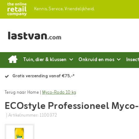
Kennis.
Service.
Vriendelijkheid.
Tuin, dier & klussen
Onkruid en mos
Insec
Gratis verzending vanaf €75,-*
Terug naar Home
|
Myco-Rodo 10 kg
ECOstyle Professioneel Myco
| Artikelnummer: 1100372