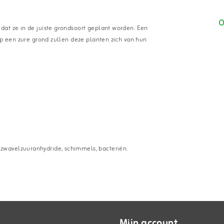
O
dat ze in de juiste grondsoort geplant worden. Een
op een zure grond zullen deze planten zich van hun
zwavelzuuranhydride, schimmels, bacteriën.
Mijn account