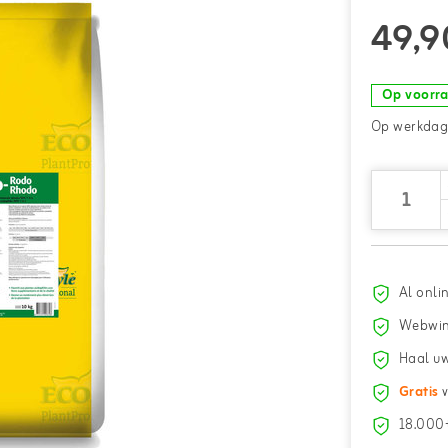
49,9
Op voorr
Op werkdage
Al onli
Webwin
Haal uw
Gratis
v
18.000+