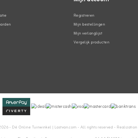
atie
Registreren
aarden
Mijn bestellingen
Mijn verlanglijst
Vergelijk producten
n
2026 - Dé Online Tuinwinkel | Lastvan.com‎ - All rights reserved - Realizatio