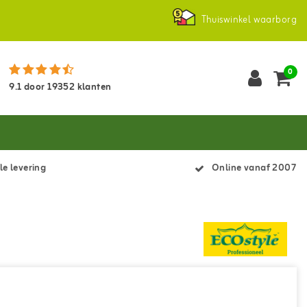
Thuiswinkel waarborg
0
9.1
door
19352
klanten
le levering
Online vanaf 2007