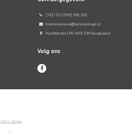
(+31) (0) (598) 381 001
klantenservice@serviceshops.nl
Hoofdstraat 190 9601 EM Hoogezand
Volg ons
n
InStijl Media