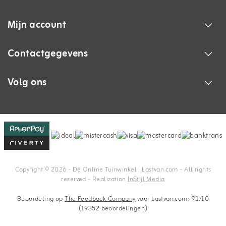
Mijn account
Contactgegevens
Volg ons
Copyright © 2026 - Dé Online Tuinwinkel | Lastvan.com‎ - All rights
reserved - Realization
InStijl Media
Beoordeling op
The Feedback Company
voor Lastvan.com: 9.1/10
(19352 beoordelingen)