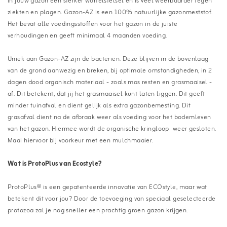
in jouw gazon een sterker wortelstelsel en is veel weerbaarder tegen
ziekten en plagen. Gazon-AZ is een 100% natuurlijke gazonmeststof.
Het bevat alle voedingsstoffen voor het gazon in de juiste
verhoudingen en geeft minimaal 4 maanden voeding.
Uniek aan Gazon-AZ zijn de bacteriën. Deze blijven in de bovenlaag
van de grond aanwezig en breken, bij optimale omstandigheden, in 2
dagen dood organisch materiaal - zoals mos resten en grasmaaisel -
af. Dit betekent, dat jij het grasmaaisel kunt laten liggen. Dit geeft
minder tuinafval en dient gelijk als extra gazonbemesting. Dit
grasafval dient na de afbraak weer als voeding voor het bodemleven
van het gazon. Hiermee wordt de organische kringloop weer gesloten.
Maai hiervoor bij voorkeur met een mulchmaaier.
Wat is ProtoPlus van Ecostyle?
ProtoPlus® is een gepatenteerde innovatie van ECOstyle, maar wat
betekent dit voor jou? Door de toevoeging van speciaal geselecteerde
protozoa zal je nog sneller een prachtig groen gazon krijgen.