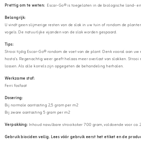
Prettig om te weten:
Escar-Go® is toegelaten in de biologische land- e
Belangrijk:
U vindt geen slijmerige resten van de slak in uw tuin of rondom de planten
vogels. De natuurlijke vijanden van de slak worden gespaard.
Tips:
Strooi tijdig Escar-Go® rondom de voet van de plant. Denk vooral aan uw m
hosta’s. Regenachtig weer geeft helaas meer overlast van slakken. Strooi
lossen. Als alle korrels zijn opgegeten de behandeling herhalen.
Werkzame stof:
Ferri fosfaat
Dosering:
Bij normale aantasting 2,5 gram per m2
Bij zware aantasting 5 gram per m2
Verpakking:
Inhoud navulbare strooikoker 700 gram, voldoende voor ca.
Gebruik biociden veilig. Lees vóór gebruik eerst het etiket en de produ