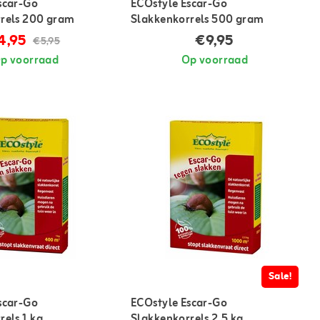
scar-Go
ECOstyle Escar-Go
rels 200 gram
Slakkenkorrels 500 gram
4,95
€9,95
€5,95
p voorraad
Op voorraad
Sale!
scar-Go
ECOstyle Escar-Go
rels 1 kg
Slakkenkorrels 2.5 kg