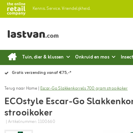
Kennis.
Service.
Vriendelijkheid.
Tuin, dier & klussen
Onkruid en mos
Insec
Gratis verzending vanaf €75,-*
Terug naar Home
|
Escar-Go Slakkenkorrels 700 gram strooikoker
ECOstyle Escar-Go Slakkenko
strooikoker
| Artikelnummer: 1100660