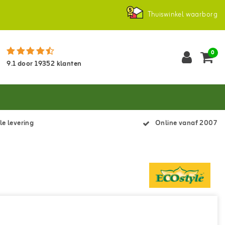
Thuiswinkel waarborg
0
9.1
door
19352
klanten
le levering
Online vanaf 2007