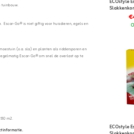
ECOstyle E
n tuinbouw.
Slakkenkor
€
. Escar-Go® is niet giftig voor huisdieren, egels en
O
oestuin (o.a. sla) en planten als riddersporen en
 regelmatig Escar-Go® om snel de overlast op te
 280 m2.
ECOstyle E
ctinformatie.
Slakkenkor