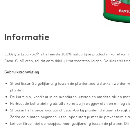
Informatie
ECOstyle Escar-Go® is het eerste 100% natuurlijke product in korrelvorm
Escar-G o® eten, zal dit onmiddellijk tot vraatstop leiden. De slak trekt zi
Gebruiksaanwijzing
Strooi Escar-Go gelijkmatig tussen de planten zodra slakken worden wa
planten.
De korrels bij voorkeur in de avonduren uitstrooien omdat slakken met 
Herhaal de behandeling als alle korrels zijn weggevreten en er nog 
Strooi in het vroege voorjaar al Escar-Go bij planten die aantrekkelijk 
Zodra de planten beginnen uit te lopen start je met de preventieve sla
Let op: Strooi niet op hoopjes, maar gelijkmatig tussen de planten. Di