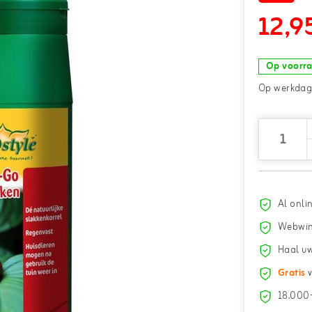
12,9
Op voorr
Op werkdage
Al onli
Webwin
Haal uw
Gratis
v
18.000+