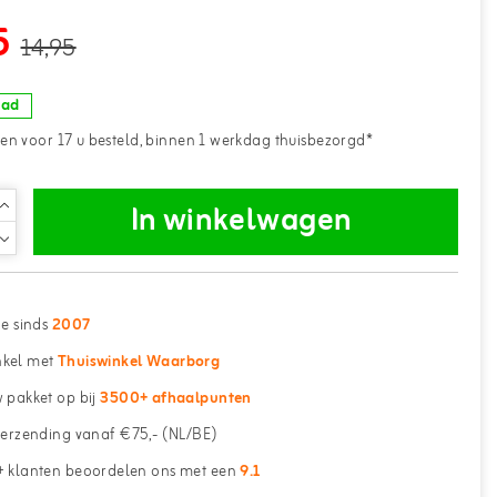
5
14,95
aad
n voor 17 u besteld, binnen 1 werkdag thuisbezorgd*
In winkelwagen
ne sinds
2007
kel met
Thuiswinkel Waarborg
 pakket op bij
3500+ afhaalpunten
erzending vanaf €75,- (NL/BE)
 klanten beoordelen ons met een
9.1