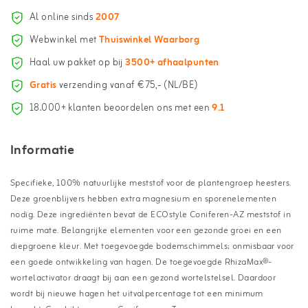
Al online sinds
2007
Webwinkel met
Thuiswinkel Waarborg
Haal uw pakket op bij
3500+ afhaalpunten
Gratis
verzending vanaf €75,- (NL/BE)
18.000+ klanten beoordelen ons met een
9.1
Informatie
Specifieke, 100% natuurlijke meststof voor de plantengroep heesters.
Deze groenblijvers hebben extra magnesium en sporenelementen
nodig. Deze ingrediënten bevat de ECOstyle Coniferen-AZ meststof in
ruime mate. Belangrijke elementen voor een gezonde groei en een
diepgroene kleur. Met toegevoegde bodemschimmels; onmisbaar voor
een goede ontwikkeling van hagen. De toegevoegde RhizaMax®-
wortelactivator draagt bij aan een gezond wortelstelsel. Daardoor
wordt bij nieuwe hagen het uitvalpercentage tot een minimum