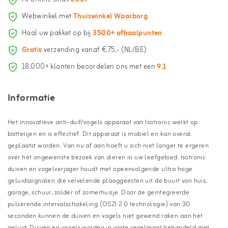
Webwinkel met
Thuiswinkel Waarborg
Haal uw pakket op bij
3500+ afhaalpunten
Gratis
verzending vanaf €75,- (NL/BE)
18.000+ klanten beoordelen ons met een
9.1
Informatie
Het innovatieve anti-duif/vogels apparaat van Isotronic werkt op
batterijen en is effectief. Dit apparaat is mobiel en kan overal
geplaatst worden. Van nu af aan hoeft u zich niet langer te ergeren
over het ongewenste bezoek van dieren in uw leefgebied. Isotronic
duiven en vogelverjager houdt met opeenvolgende ultra hoge
geluidssignalen die vervelende plaaggeesten uit de buurt van huis,
garage, schuur, zolder of zomerhuisje. Door de geïntegreerde
pulserende intervalschakeling (OSZI 2.0 technologie) van 30
seconden kunnen de duiven en vogels niet gewend raken aan het
geluid. Duiven en vogels worden in vaste regelmaat behandeld met