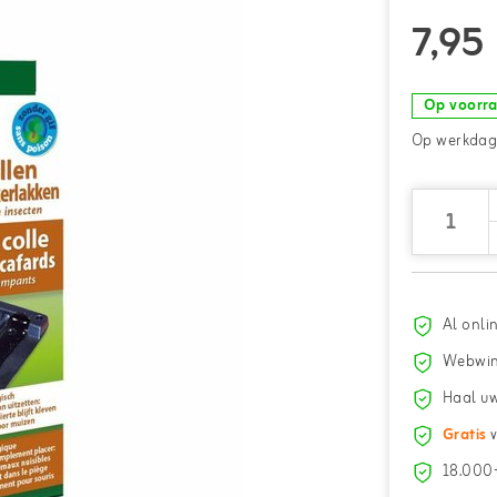
7,95
Op voorr
Op werkdage
Al onli
Webwin
Haal uw
Gratis
v
18.000+