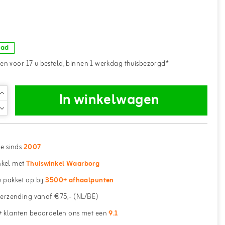
aad
n voor 17 u besteld, binnen 1 werkdag thuisbezorgd*
In winkelwagen
ne sinds
2007
kel met
Thuiswinkel Waarborg
 pakket op bij
3500+ afhaalpunten
erzending vanaf €75,- (NL/BE)
 klanten beoordelen ons met een
9.1