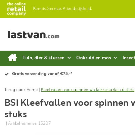
Kennis.
Service.
Vriendelijkheid.
Tuin, dier & klussen
Onkruid en mos
Insec
Gratis verzending vanaf €75,-*
Terug naar Home
|
Kleefvallen voor spinnen wn kakkerlakken 6 stuks
BSI Kleefvallen voor spinnen
stuks
| Artikelnummer: 15207