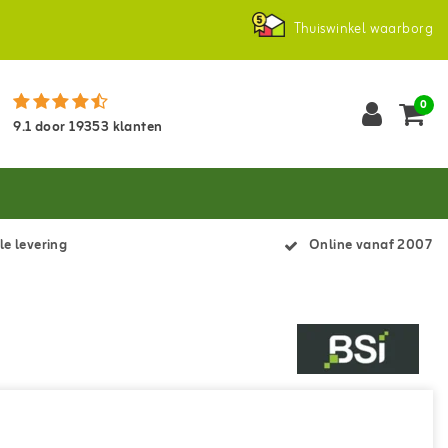
Thuiswinkel waarborg
0
9.1
door
19353
klanten
le levering
Online vanaf 2007