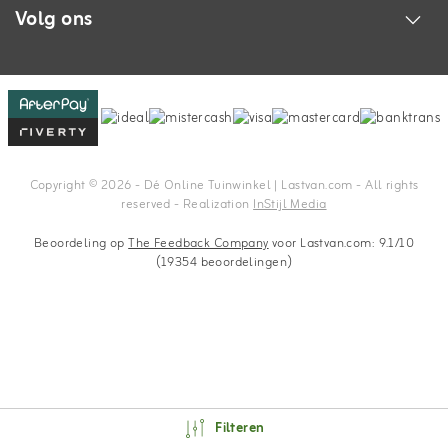
Volg ons
Copyright © 2026 - Dé Online Tuinwinkel | Lastvan.com‎ - All rights
reserved - Realization
InStijl Media
Beoordeling op
The Feedback Company
voor Lastvan.com: 9.1/10
(19354 beoordelingen)
Filteren