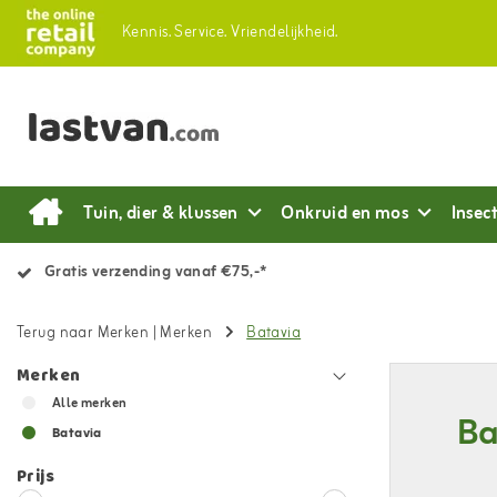
Kennis.
Service.
Vriendelijkheid.
Tuin, dier & klussen
Onkruid en mos
Insec
Gratis verzending vanaf €75,-*
Terug naar Merken
|
Merken
Batavia
Merken
Alle merken
Ba
Batavia
Prijs